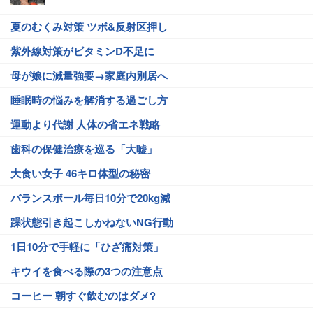
夏のむくみ対策 ツボ&反射区押し
紫外線対策がビタミンD不足に
母が娘に減量強要→家庭内別居へ
睡眠時の悩みを解消する過ごし方
運動より代謝 人体の省エネ戦略
歯科の保健治療を巡る「大嘘」
大食い女子 46キロ体型の秘密
バランスボール毎日10分で20kg減
躁状態引き起こしかねないNG行動
1日10分で手軽に「ひざ痛対策」
キウイを食べる際の3つの注意点
コーヒー 朝すぐ飲むのはダメ?