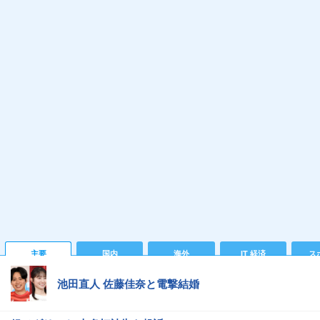
主要
国内
海外
IT 経済
ス
池田直人 佐藤佳奈と電撃結婚