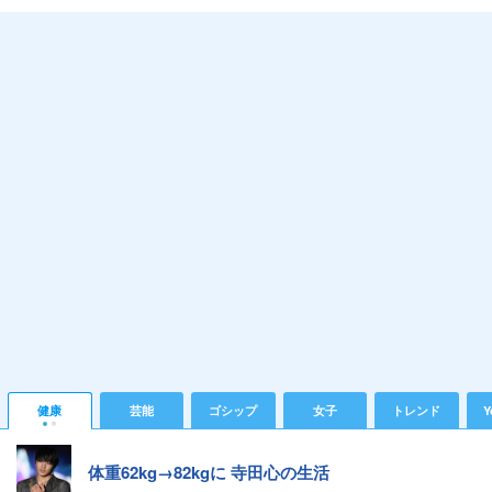
健康
芸能
ゴシップ
女子
トレンド
Y
体重62kg→82kgに 寺田心の生活