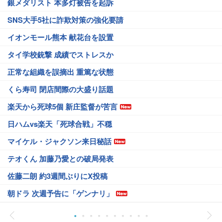
銀メダリスト 本多灯被告を起訴
SNS大手5社に詐欺対策の強化要請
イオンモール熊本 献花台を設置
タイ学校銃撃 成績でストレスか
正常な組織を誤摘出 重篤な状態
くら寿司 閉店間際の大盛り話題
楽天から死球5個 新庄監督が苦言
日ハムvs楽天「死球合戦」不穏
マイケル・ジャクソン来日秘話
テオくん 加藤乃愛との破局発表
佐藤二朗 約3週間ぶりにX投稿
朝ドラ 次週予告に「ゲンナリ」