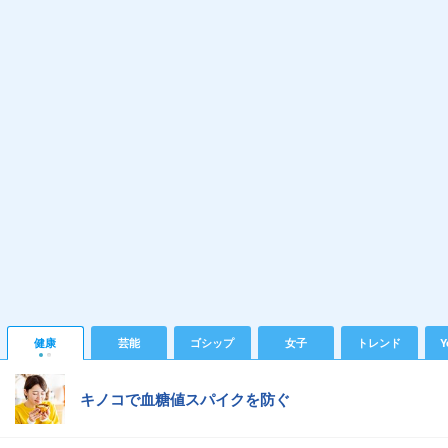
健康
芸能
ゴシップ
女子
トレンド
Y
キノコで血糖値スパイクを防ぐ