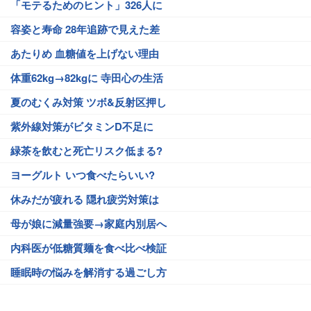
「モテるためのヒント」326人に
容姿と寿命 28年追跡で見えた差
あたりめ 血糖値を上げない理由
体重62kg→82kgに 寺田心の生活
夏のむくみ対策 ツボ&反射区押し
紫外線対策がビタミンD不足に
緑茶を飲むと死亡リスク低まる?
ヨーグルト いつ食べたらいい?
休みだが疲れる 隠れ疲労対策は
母が娘に減量強要→家庭内別居へ
内科医が低糖質麺を食べ比べ検証
睡眠時の悩みを解消する過ごし方