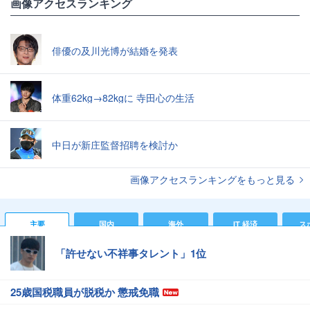
画像アクセスランキング
俳優の及川光博が結婚を発表
体重62kg→82kgに 寺田心の生活
中日が新庄監督招聘を検討か
画像アクセスランキングをもっと見る
主要
国内
海外
IT 経済
ス
「許せない不祥事タレント」1位
25歳国税職員が脱税か 懲戒免職