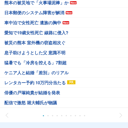
熊本の被災地で「火事場泥棒」か
日本郵便のシステム障害が解消
車中泊で女性死亡 遺族の胸中
愛知で19歳女性死亡 線路に侵入?
被災の熊本 室外機の窃盗相次ぐ
息子助けようとした父 意識不明
猛暑でも「冷房を控える」7割超
ケニア人と結婚「差別」のリアル
レンタカー予約 10万円分当たる
俳優の戸塚純貴が結婚を発表
配信で激怒 堀大輔氏が物議