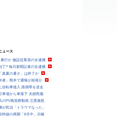
ニュース
に暴行か 施設従業員の女逮捕
包丁? 毎日新聞記者の女逮捕
「真夏の暑さ」は終了か
酔者」熊本で通報が頻発か
に自転車侵入 路側帯を逆走
駐車場から車落下 夫婦死傷
氏のPV風視察動画 立憲激怒
隣が民泊「トラウマなった」
新幹線の再開「8月中」示唆