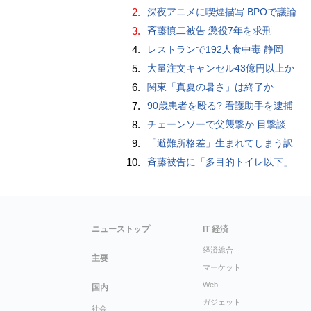
2.
深夜アニメに喫煙描写 BPOで議論
3.
斉藤慎二被告 懲役7年を求刑
4.
レストランで192人食中毒 静岡
5.
大量注文キャンセル43億円以上か
6.
関東「真夏の暑さ」は終了か
7.
90歳患者を殴る? 看護助手を逮捕
8.
チェーンソーで父襲撃か 目撃談
9.
「避難所格差」生まれてしまう訳
10.
斉藤被告に「多目的トイレ以下」
ニューストップ
IT 経済
経済総合
主要
マーケット
Web
国内
ガジェット
社会