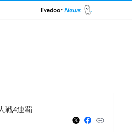
人戦4連覇