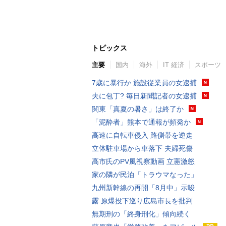
トピックス
主要
国内
海外
IT 経済
スポーツ
7歳に暴行か 施設従業員の女逮捕
夫に包丁? 毎日新聞記者の女逮捕
関東「真夏の暑さ」は終了か
「泥酔者」熊本で通報が頻発か
高速に自転車侵入 路側帯を逆走
立体駐車場から車落下 夫婦死傷
高市氏のPV風視察動画 立憲激怒
家の隣が民泊「トラウマなった」
九州新幹線の再開「8月中」示唆
露 原爆投下巡り広島市長を批判
無期刑の「終身刑化」傾向続く