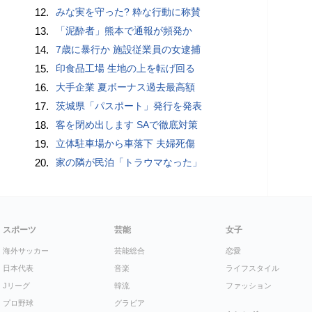
12.
みな実を守った? 粋な行動に称賛
13.
「泥酔者」熊本で通報が頻発か
14.
7歳に暴行か 施設従業員の女逮捕
15.
印食品工場 生地の上を転げ回る
16.
大手企業 夏ボーナス過去最高額
17.
茨城県「パスポート」発行を発表
18.
客を閉め出します SAで徹底対策
19.
立体駐車場から車落下 夫婦死傷
20.
家の隣が民泊「トラウマなった」
スポーツ
芸能
女子
海外サッカー
芸能総合
恋愛
日本代表
音楽
ライフスタイル
Jリーグ
韓流
ファッション
プロ野球
グラビア