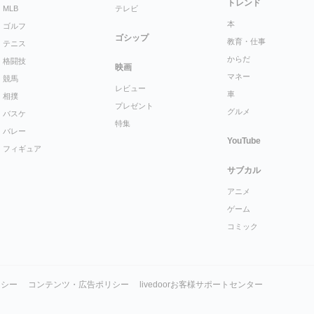
トレンド
MLB
テレビ
本
ゴルフ
ゴシップ
教育・仕事
テニス
からだ
格闘技
映画
マネー
競馬
レビュー
車
相撲
プレゼント
グルメ
バスケ
特集
バレー
YouTube
フィギュア
サブカル
アニメ
ゲーム
コミック
リシー
コンテンツ・広告ポリシー
livedoorお客様サポートセンター