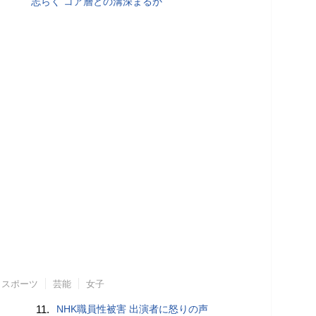
志らく コア層との溝深まるか
スポーツ
芸能
女子
11.
NHK職員性被害 出演者に怒りの声