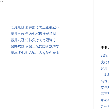
た。
広瀬九段 藤井超えて王座挑戦へ
藤井六冠 年内七冠復帰が消滅
藤井六冠 逆転負けで七冠遠く
藤井六冠 伊藤二冠に闘志燃やす
主要
藤本渚七段 六冠に舌を巻かせる
7歳
夫に
関東
「泥
高速
立体
高市
家の
九州