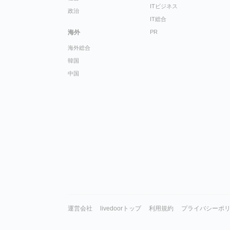
ITビジネス
政治
IT総合
海外
PR
海外総合
韓国
中国
運営会社
livedoorトップ
利用規約
プライバシーポ