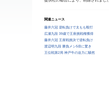
提供社の都合により、削除されまし
関連ニュース
藤井六冠 逆転負けで太もも殴打
広瀬九段 39歳で王座挑戦権獲得
藤井六冠 王座戦挑決で逆転負け
渡辺明九段 勝負メシ5倍に驚き
王位戦第2局 神戸牛の迫力に騒然