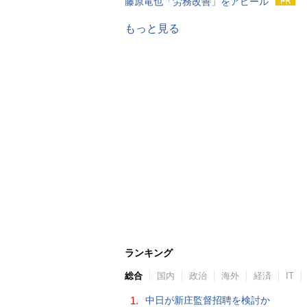
藤原竜也「労務改善」をアピール
もっと見る
ランキング
総合
国内
政治
海外
経済
IT
1.
中日が新庄監督招聘を検討か