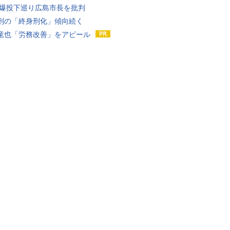
原爆投下巡り広島市長を批判
刑の「終身刑化」傾向続く
竜也「労務改善」をアピール