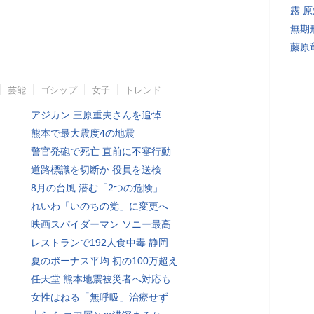
露 
無期
藤原
芸能
ゴシップ
女子
トレンド
アジカン 三原重夫さんを追悼
熊本で最大震度4の地震
警官発砲で死亡 直前に不審行動
道路標識を切断か 役員を送検
8月の台風 潜む「2つの危険」
れいわ「いのちの党」に変更へ
映画スパイダーマン ソニー最高
レストランで192人食中毒 静岡
夏のボーナス平均 初の100万超え
任天堂 熊本地震被災者へ対応も
女性はねる「無呼吸」治療せず