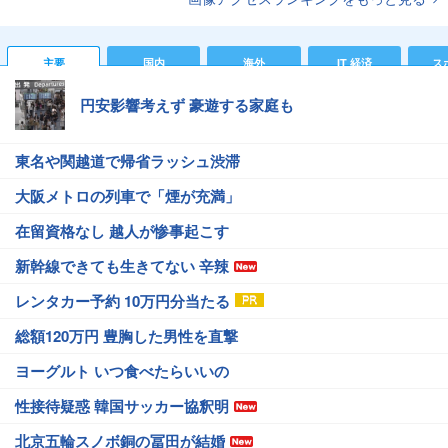
主要
国内
海外
IT 経済
ス
円安影響考えず 豪遊する家庭も
東名や関越道で帰省ラッシュ渋滞
大阪メトロの列車で「煙が充満」
在留資格なし 越人が惨事起こす
新幹線できても生きてない 辛辣
レンタカー予約 10万円分当たる
総額120万円 豊胸した男性を直撃
ヨーグルト いつ食べたらいいの
性接待疑惑 韓国サッカー協釈明
北京五輪スノボ銅の冨田が結婚