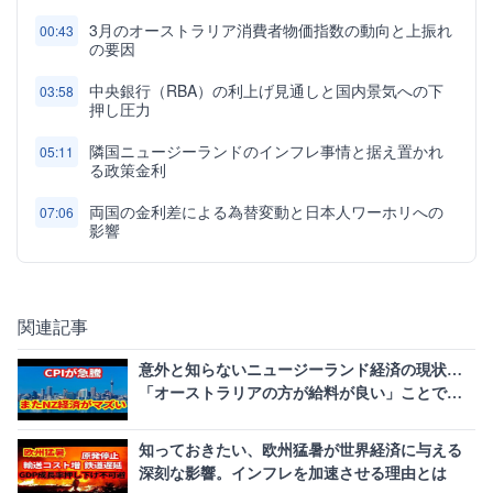
3月のオーストラリア消費者物価指数の動向と上振れ
00:43
の要因
中央銀行（RBA）の利上げ見通しと国内景気への下
03:58
押し圧力
隣国ニュージーランドのインフレ事情と据え置かれ
05:11
る政策金利
両国の金利差による為替変動と日本人ワーホリへの
07:06
影響
関連記事
意外と知らないニュージーランド経済の現状…
「オーストラリアの方が給料が良い」ことで進
む深刻な人材流出
知っておきたい、欧州猛暑が世界経済に与える
深刻な影響。インフレを加速させる理由とは