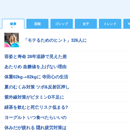
健康
芸能
ゴシップ
女子
トレンド
Y
「モテるためのヒント」326人に
容姿と寿命 28年追跡で見えた差
あたりめ 血糖値を上げない理由
体重62kg→82kgに 寺田心の生活
夏のむくみ対策 ツボ&反射区押し
紫外線対策がビタミンD不足に
緑茶を飲むと死亡リスク低まる?
ヨーグルト いつ食べたらいいの
休みだが疲れる 隠れ疲労対策は