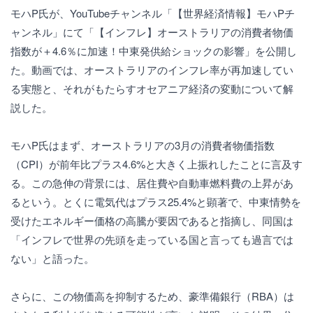
モハP氏が、YouTubeチャンネル「【世界経済情報】モハPチ
ャンネル」にて「【インフレ】オーストラリアの消費者物価
指数が＋4.6％に加速！中東発供給ショックの影響」を公開し
た。動画では、オーストラリアのインフレ率が再加速してい
る実態と、それがもたらすオセアニア経済の変動について解
説した。
モハP氏はまず、オーストラリアの3月の消費者物価指数
（CPI）が前年比プラス4.6%と大きく上振れしたことに言及す
る。この急伸の背景には、居住費や自動車燃料費の上昇があ
るという。とくに電気代はプラス25.4%と顕著で、中東情勢を
受けたエネルギー価格の高騰が要因であると指摘し、同国は
「インフレで世界の先頭を走っている国と言っても過言では
ない」と語った。
さらに、この物価高を抑制するため、豪準備銀行（RBA）は