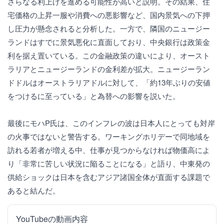
さらなる利上げを進める可能性が高いと説明。その結果、住
宅価格の上昇一服や消費への悪影響など、国内景気への下押
し圧力が懸念されると分析した。一方で、隣国のニュージー
ランドはすでに景気悪化に直面しており、中央銀行は政策金
利を据え置いている。この金融政策の違いにより、オースト
ラリアとニュージーランドの金利差が拡大。ニュージーラン
ドドルはオーストラリアドルに対して、「約13年ぶりの安値
をつけるに至っている」と為替への影響を説いた。
最後にモハP氏は、このインフレの波は日本人にとっても対岸
の火事ではないと警告する。ワーキングホリデーで同地域を
訪れる若者が増える中、仕事が見つからなければ物価高によ
り「非常に苦しい状況に陥ることになる」と語り、中東発の
供給ショックは日本を含むアジア諸国全体が直面する課題で
あると結んだ。
YouTubeの動画内容