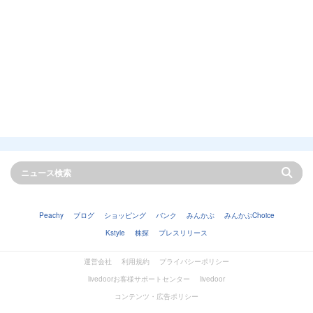
Peachy
ブログ
ショッピング
バンク
みんかぶ
みんかぶChoice
Kstyle
株探
プレスリリース
運営会社
利用規約
プライバシーポリシー
livedoorお客様サポートセンター
livedoor
コンテンツ・広告ポリシー