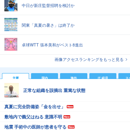
中日が新庄監督招聘を検討か
関東「真夏の暑さ」は終了か
卓球WTT 張本美和がベスト8進出
画像アクセスランキングをもっと見る
主要
国内
海外
IT 経済
ス
正常な組織を誤摘出 重篤な状態
真夏に完全防備姿「金を出せ」
敷地内で義父はねる 意識不明
地震 手術中の医師が患者を守る