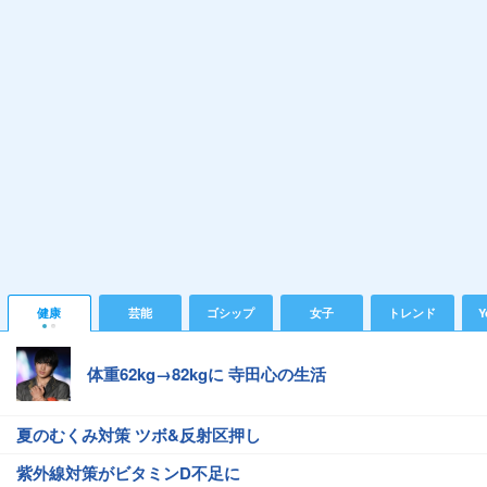
健康
芸能
ゴシップ
女子
トレンド
Y
体重62kg→82kgに 寺田心の生活
夏のむくみ対策 ツボ&反射区押し
紫外線対策がビタミンD不足に