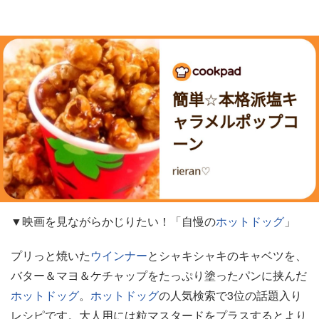
▼映画を見ながらかじりたい！「自慢の
ホットドッグ
」
プリっと焼いた
ウインナー
とシャキシャキのキャベツを、
バター＆マヨ＆ケチャップをたっぷり塗ったパンに挟んだ
ホットドッグ
。
ホットドッグ
の人気検索で3位の話題入り
レシピです。大人用には粒マスタードをプラスするとより