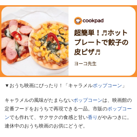
▼おうち映画にぴったり！「キャラメル
ポップコーン
」
キャラメルの風味がたまらない
ポップコーン
は、映画館の
定番フードをおうちで再現できる一品。市販の
ポップコー
ン
でも作れて、サクサクの食感と甘い
香り
がやみつきに。
連休中のおうち映画のお供にどうぞ。