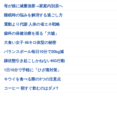
母が娘に減量強要→家庭内別居へ
睡眠時の悩みを解消する過ごし方
運動より代謝 人体の省エネ戦略
歯科の保健治療を巡る「大嘘」
大食い女子 46キロ体型の秘密
バランスボール毎日10分で20kg減
躁状態引き起こしかねないNG行動
1日10分で手軽に「ひざ痛対策」
キウイを食べる際の3つの注意点
コーヒー 朝すぐ飲むのはダメ?