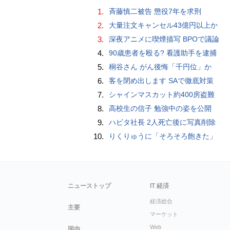
1.
斉藤慎二被告 懲役7年を求刑
2.
大量注文キャンセル43億円以上か
3.
深夜アニメに喫煙描写 BPOで議論
4.
90歳患者を殴る? 看護助手を逮捕
5.
桐谷さん がん後悔「千円位」か
6.
客を閉め出します SAで徹底対策
7.
シャインマスカット約400房盗難
8.
高校生の信子 勉強中の姿を公開
9.
ハビタ社長 2人死亡後に写真削除
10.
りくりゅうに「そろそろ飽きた」
ニューストップ
IT 経済
経済総合
主要
マーケット
Web
国内