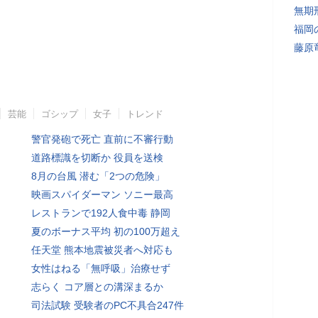
無期
福岡
藤原
芸能
ゴシップ
女子
トレンド
警官発砲で死亡 直前に不審行動
道路標識を切断か 役員を送検
8月の台風 潜む「2つの危険」
映画スパイダーマン ソニー最高
レストランで192人食中毒 静岡
夏のボーナス平均 初の100万超え
任天堂 熊本地震被災者へ対応も
女性はねる「無呼吸」治療せず
志らく コア層との溝深まるか
司法試験 受験者のPC不具合247件