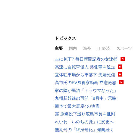
トピックス
主要
国内
海外
IT 経済
スポーツ
夫に包丁? 毎日新聞記者の女逮捕
高速に自転車侵入 路側帯を逆走
立体駐車場から車落下 夫婦死傷
高市氏のPV風視察動画 立憲激怒
家の隣が民泊「トラウマなった」
九州新幹線の再開「8月中」示唆
熊本で最大震度4の地震
露 原爆投下巡り広島市長を批判
れいわ「いのちの党」に変更へ
無期刑の「終身刑化」傾向続く