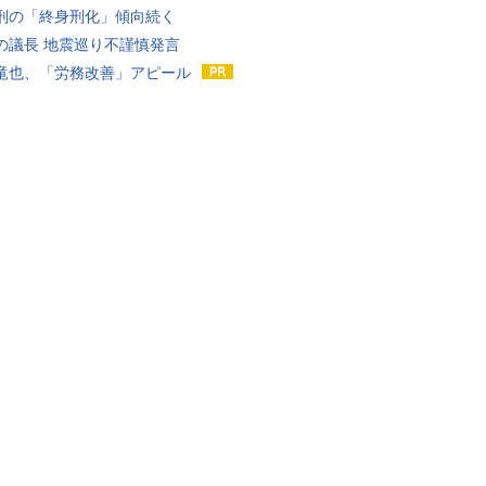
刑の「終身刑化」傾向続く
の議長 地震巡り不謹慎発言
竜也、「労務改善」アピール