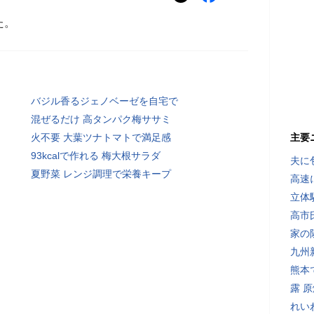
た。
バジル香るジェノベーゼを自宅で
混ぜるだけ 高タンパク梅ササミ
火不要 大葉ツナトマトで満足感
主要
93kcalで作れる 梅大根サラダ
夫に
夏野菜 レンジ調理で栄養キープ
高速
立体
高市
家の
九州
熊本
露 
れい