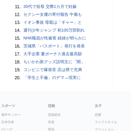
11.
30代で祖母 交際1カ月で妊娠
12.
セクシー女優の寄付報告 中傷も
13.
イオン事故 母親は「ギャー」と
14.
週刊少年ジャンプ 初100万部割れ
15.
NHK職員が性被害 経緯が明らかに
16.
茨城県「パスポート」発行を発表
17.
大手企業 夏ボーナス過去最高額
18.
ちいかわ新グッズ説明文に「闇」
19.
コンビニで爆発音 店は煙で充満
20.
「学生と不倫」のデマ→現実に
スポーツ
芸能
女子
海外サッカー
芸能総合
恋愛
日本代表
音楽
ライフスタイル
Jリーグ
韓流
ファッション