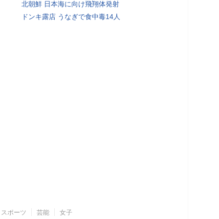
北朝鮮 日本海に向け飛翔体発射
ドンキ露店 うなぎで食中毒14人
スポーツ
芸能
女子