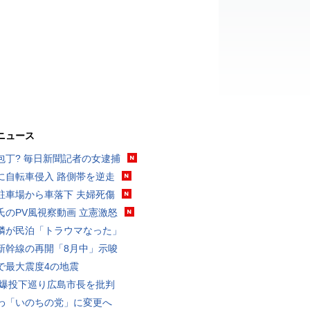
ニュース
包丁? 毎日新聞記者の女逮捕
に自転車侵入 路側帯を逆走
駐車場から車落下 夫婦死傷
氏のPV風視察動画 立憲激怒
隣が民泊「トラウマなった」
新幹線の再開「8月中」示唆
で最大震度4の地震
原爆投下巡り広島市長を批判
わ「いのちの党」に変更へ