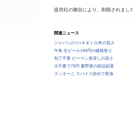
提供社の都合により、削除されまし
関連ニュース
ジャバンのり×ネギトロ丼の旨さ
牛角 生ビール190円の破格祭り
包丁不要 ピーマン煮浸しの旨さ
火不要で79円 夏野菜の絶品副菜
ズッキーニ スパイス炒めで変身