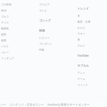
プロ野球
グラビア
トレンド
MLB
テレビ
本
ゴルフ
ゴシップ
教育・仕事
テニス
からだ
格闘技
映画
マネー
競馬
レビュー
車
相撲
プレゼント
グルメ
バスケ
特集
バレー
YouTube
フィギュア
サブカル
アニメ
ゲーム
コミック
リシー
コンテンツ・広告ポリシー
livedoorお客様サポートセンター