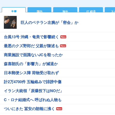
主要
国内
海外
IT 経済
ス
巨人のベテラン左腕が「密会」か
台風13号 沖縄・奄美で影響続く
最悪のクズ野郎だ 父親が陳述も
商業施設で面識ないJCを殴ったか
森喜朗氏の「影響力」が減退か
日本郵便シス障 荷物受け取れず
計2万4700件 五輪絡みで誹謗中傷
イラン大統領「原爆投下はNOだ」
C・ロナ結婚式へ 呼ばれぬ人物も
ついにきた 冨安の朗報に沸く