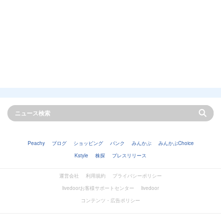
Peachy
ブログ
ショッピング
バンク
みんかぶ
みんかぶChoice
Kstyle
株探
プレスリリース
運営会社
利用規約
プライバシーポリシー
livedoorお客様サポートセンター
livedoor
コンテンツ・広告ポリシー