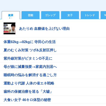
健康
芸能
ゴシップ
女子
トレンド
Y
あたりめ 血糖値を上げない理由
体重62kg→82kgに 寺田心の生活
夏のむくみ対策 ツボ&反射区押し
紫外線対策がビタミンD不足に
母が娘に減量強要→家庭内別居へ
睡眠時の悩みを解消する過ごし方
運動より代謝 人体の省エネ戦略
歯科の保健治療を巡る「大嘘」
大食い女子 46キロ体型の秘密