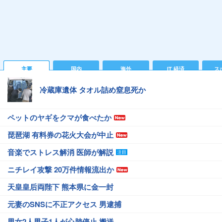
主要
国内
海外
IT 経済
ス
冷蔵庫遺体 タオル詰め窒息死か
ペットのヤギをクマが食べたか
琵琶湖 有料券の花火大会が中止
音楽でストレス解消 医師が解説
ニチレイ攻撃 20万件情報流出か
天皇皇后両陛下 熊本県に金一封
元妻のSNSに不正アクセス 男逮捕
男女2人男子1人が心肺停止 搬送