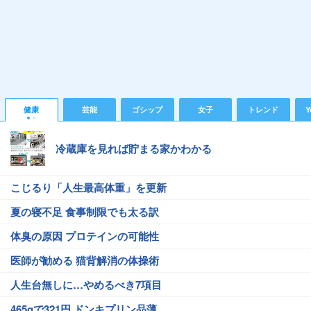
健康
芸能
ゴシップ
女子
トレンド
Y
冷蔵庫を見れば貯まる家かわかる
こじるり「人生最高体重」を更新
夏の寝不足 食事制限でも太る訳
体臭の原因 プロテインの可能性
医師が勧める 猫背解消の体操術
人生台無しに…やめるべき7項目
465gで321円 ドンキプリン品薄