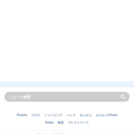
Peachy
ブログ
ショッピング
バンク
みんかぶ
みんかぶChoice
Kstyle
株探
プレスリリース