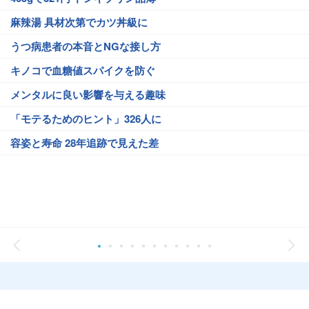
麻辣湯 具材次第でカツ丼級に
うつ病患者の本音とNGな接し方
キノコで血糖値スパイクを防ぐ
メンタルに良い影響を与える趣味
「モテるためのヒント」326人に
容姿と寿命 28年追跡で見えた差