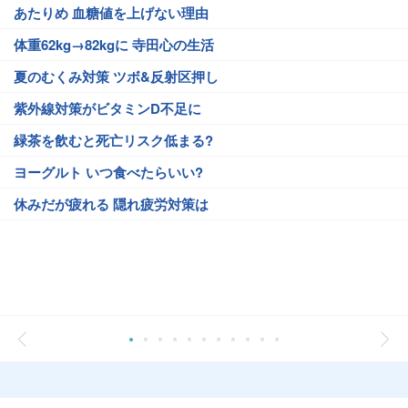
あたりめ 血糖値を上げない理由
体重62kg→82kgに 寺田心の生活
夏のむくみ対策 ツボ&反射区押し
紫外線対策がビタミンD不足に
緑茶を飲むと死亡リスク低まる?
ヨーグルト いつ食べたらいい?
休みだが疲れる 隠れ疲労対策は