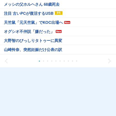
メッシの父ホルヘさん 68歳死去
注目 古いPCが復活するUSB
天竺鼠「元天竺鼠」でKOC出場へ
オグシオ不仲説「嫌だった」
大野智のびっしりタトゥーに異変
山崎怜奈、突然妊娠だけ公表の訳