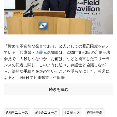
「極めて不適切な発言であり、公人としての受忍限度を超え
ている」兵庫県・
斎藤元彦
知事は、2026年6月3日の定例記者
会見で「人殺しやないか、お前は」などと発言したフリーラ
ンスの記者に関し、このように述べ、弁護士と協議しなが
ら、法的な手続きを進めていることを明らかにした。報道に
よると、9日付で兵庫県警・生田署
続きを読む
#国内ニュース
#社会ニュース
#斎藤元彦
#誹謗中傷