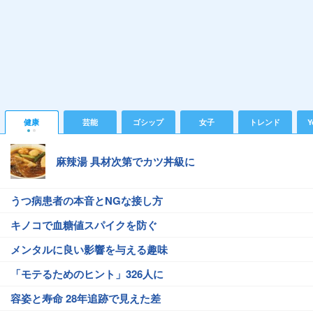
健康
芸能
ゴシップ
女子
トレンド
Y
麻辣湯 具材次第でカツ丼級に
うつ病患者の本音とNGな接し方
キノコで血糖値スパイクを防ぐ
メンタルに良い影響を与える趣味
「モテるためのヒント」326人に
容姿と寿命 28年追跡で見えた差