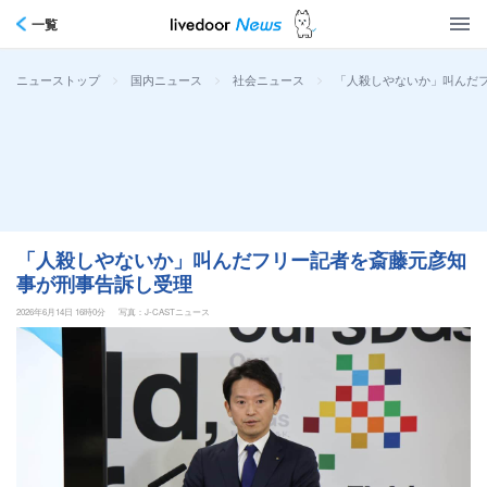
一覧
>
>
>
「人殺しやないか」叫んだ
ニューストップ
国内ニュース
社会ニュース
「人殺しやないか」叫んだフリー記者を斎藤元彦知
事が刑事告訴し受理
2026年6月14日 16時0分
写真：J-CASTニュース