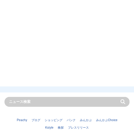
Peachy
ブログ
ショッピング
バンク
みんかぶ
みんかぶChoice
Kstyle
株探
プレスリリース