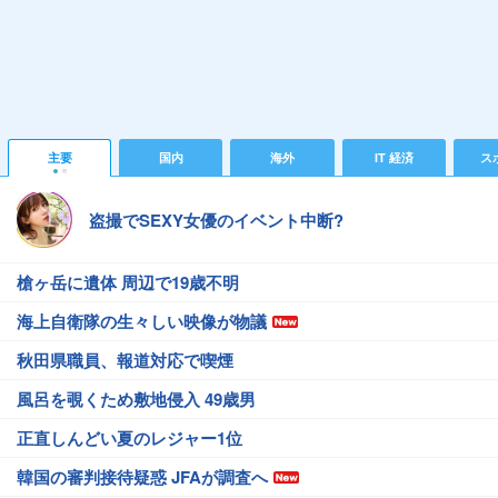
主要
国内
海外
IT 経済
ス
盗撮でSEXY女優のイベント中断?
槍ヶ岳に遺体 周辺で19歳不明
海上自衛隊の生々しい映像が物議
秋田県職員、報道対応で喫煙
風呂を覗くため敷地侵入 49歳男
正直しんどい夏のレジャー1位
韓国の審判接待疑惑 JFAが調査へ