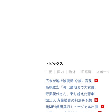
トピックス
主要
国内
海外
IT 経済
スポーツ
広末が地上波復帰 今後に言及
高嶋政宏「母は最期まで大女優」
寿美花代さん、乗り越えた悲劇
堀江氏 斉藤被告の判決を予想
元ME:I飯田栞月ミュージカル出演