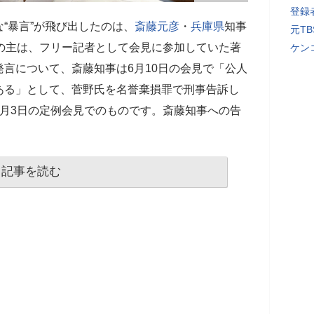
登録者
“暴言”が飛び出したのは、
斎藤元彦
・
兵庫県
知事
元T
の主は、フリー記者として会見に参加していた著
ケン
言について、斎藤知事は6月10日の会見で「公人
ある」として、菅野氏を名誉棄損罪で刑事告訴し
月3日の定例会見でのものです。斎藤知事への告
記事を読む