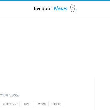
 菅野完氏が反論
記者クラブ
きのこ
兵庫県
自民党