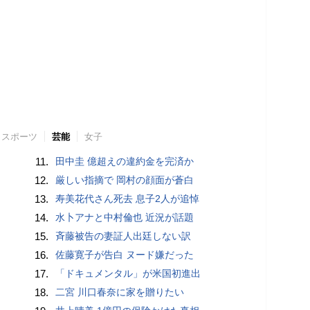
スポーツ
芸能
女子
11.
田中圭 億超えの違約金を完済か
12.
厳しい指摘で 岡村の顔面が蒼白
13.
寿美花代さん死去 息子2人が追悼
14.
水卜アナと中村倫也 近況が話題
15.
斉藤被告の妻証人出廷しない訳
16.
佐藤寛子が告白 ヌード嫌だった
17.
「ドキュメンタル」が米国初進出
18.
二宮 川口春奈に家を贈りたい