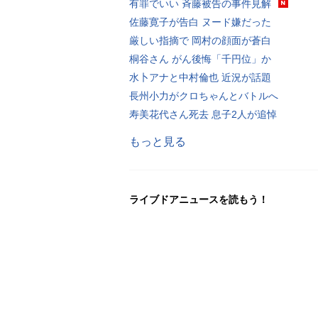
有罪でいい 斉藤被告の事件見解
佐藤寛子が告白 ヌード嫌だった
厳しい指摘で 岡村の顔面が蒼白
桐谷さん がん後悔「千円位」か
水卜アナと中村倫也 近況が話題
長州小力がクロちゃんとバトルへ
寿美花代さん死去 息子2人が追悼
もっと見る
ライブドアニュースを読もう！