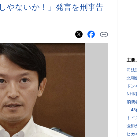
しやないか！」発言を刑事告
主要
司法
北朝
ドン
NH
消費
「4
トイ
医師
ヒカキ