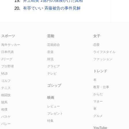
19.
井上晴美 1億円の保険かけた真相
20.
有罪でいい 斉藤被告の事件見解
スポーツ
芸能
女子
海外サッカー
芸能総合
恋愛
日本代表
音楽
ライフスタイル
Jリーグ
韓流
ファッション
プロ野球
グラビア
トレンド
MLB
テレビ
本
ゴルフ
ゴシップ
教育・仕事
テニス
からだ
格闘技
映画
マネー
競馬
レビュー
車
相撲
プレゼント
グルメ
バスケ
特集
バレー
YouTube