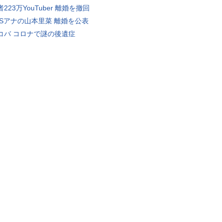
223万YouTuber 離婚を撤回
BSアナの山本里菜 離婚を公表
コバ コロナで謎の後遺症