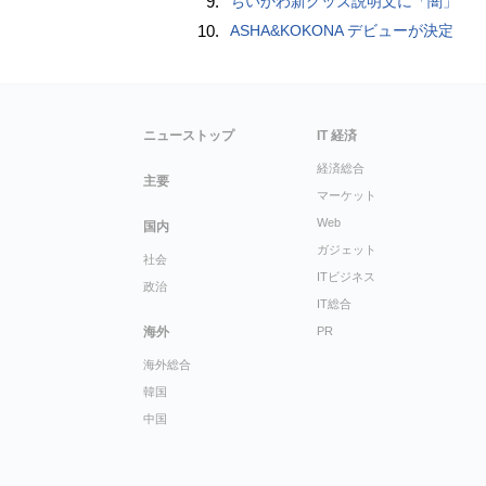
9.
ちいかわ新グッズ説明文に「闇」
10.
ASHA&KOKONA デビューが決定
ニューストップ
IT 経済
経済総合
主要
マーケット
Web
国内
ガジェット
社会
ITビジネス
政治
IT総合
海外
PR
海外総合
韓国
中国