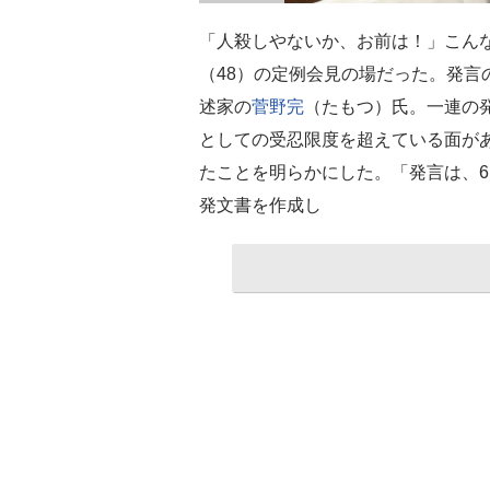
「人殺しやないか、お前は！」こんな
（48）の定例会見の場だった。発言
述家の
菅野完
（たもつ）氏。一連の発
としての受忍限度を超えている面が
たことを明らかにした。「発言は、6
発文書を作成し