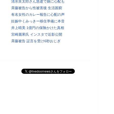
清水良太郎さん急逝で娘に心配も
斉藤被告から性被害後 生活困窮
有名女性のカレー報告に心配の声
妊娠中くみっきー移住準備に本音
井上晴美 1億円の保険かけた真相
宮崎麗果氏 インスタで近影公開
斉藤被告 証言を受け6秒おじぎ