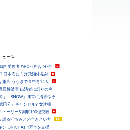
ニュース
試験 受験者のPC不具合247件
鮮 日本海に向け飛翔体発射
キ露店 うなぎで食中毒14人
K職員性被害 出演者に怒りの声
者庁「SNOW」運営に措置命令
3億円分」キャンセル? 女逮捕
ストーリー5 興収100億突破
が語る汗悩みとの向き合い方
ン ONICHA1.4万本を支援