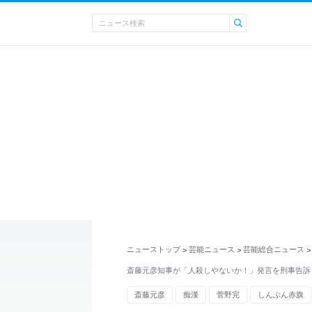
ニューストップ
芸能ニュース
芸能総合ニュース
>
>
>
斎藤元彦知事が「人殺しやないか！」発言を刑事告訴
斎藤元彦
痴漢
菅野完
しんぶん赤旗