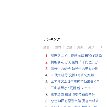
ランキング
総合
国内
政治
海外
経済
IT
1.
深夜アニメに喫煙描写 BPOで議論
2.
桐谷さん がん後悔「千円位」か
3.
高校生の信子 勉強中の姿を公開
4.
30代で祖母 交際1カ月で妊娠
5.
エアリズム 2年前後で効果失う?
6.
三山凌輝がX更新 総ツッコミ
7.
橋本環奈 撮影現場で窃盗事件
8.
なぜ14回も忌引申請 驚きの結末