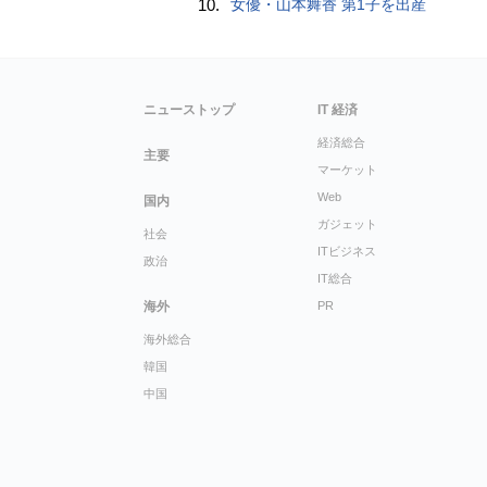
10.
女優・山本舞香 第1子を出産
ニューストップ
IT 経済
経済総合
主要
マーケット
Web
国内
ガジェット
社会
ITビジネス
政治
IT総合
海外
PR
海外総合
韓国
中国