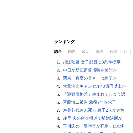
ランキング
総合
国内
政治
海外
経済
IT
1.
須江監督 女子部員に3条件提示
2.
中日が新庄監督招聘を検討か
3.
関東「真夏の暑さ」は終了か
4.
大量注文キャンセル43億円以上か
5.
「避難所格差」生まれてしまう訳
6.
斉藤慎二被告 懲役7年を求刑
7.
寿美花代さん死去 息子2人が追悼
8.
趣里 夫の密会報道で離婚決断か
9.
玉川氏の「警察官が死刑」に批判