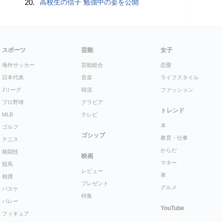
20.
高校生の信子 勉強中の姿を公開
スポーツ
芸能
女子
海外サッカー
芸能総合
恋愛
日本代表
音楽
ライフスタイル
Jリーグ
韓流
ファッション
プロ野球
グラビア
トレンド
MLB
テレビ
本
ゴルフ
ゴシップ
教育・仕事
テニス
からだ
格闘技
映画
マネー
競馬
レビュー
車
相撲
プレゼント
グルメ
バスケ
特集
バレー
YouTube
フィギュア