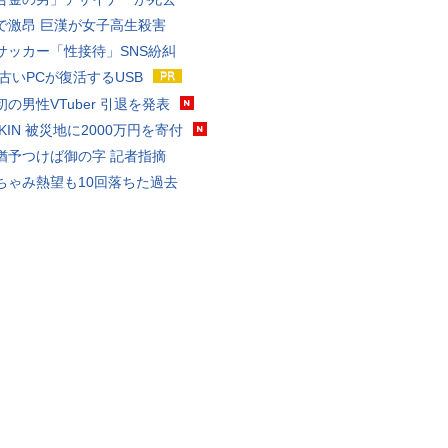
で激昂 巨漢が女子高生殺害
サッカー「性接待」SNS紛糾
 古いPCが復活するUSB
の男性VTuber 引退を発表
AKIN 被災地に2000万円を寄付
猶予つけば御の字 記者指摘
ちゃみ熱望も10回落ちた過去