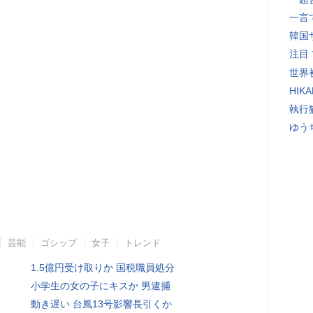
一言
韓国
注目
世界初
HIK
執行
ゆう
芸能
ゴシップ
女子
トレンド
1.5億円受け取りか 国税職員処分
小学生の女の子にキスか 男逮捕
動き遅い 台風13号影響長引くか