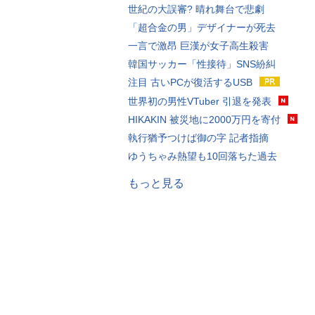
世紀の大誤審? 晴れ舞台で悲劇
「超合金の男」デザイナーが死去
一言で激昂 巨漢が女子高生殺害
韓国サッカー「性接待」SNS紛糾
注目 古いPCが復活するUSB
世界初の男性VTuber 引退を発表
HIKAKIN 被災地に2000万円を寄付
執行猶予つけば御の字 記者指摘
ゆうちゃみ熱望も10回落ちた過去
もっと見る