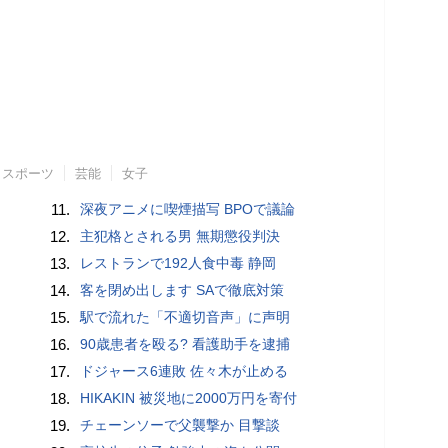
スポーツ
芸能
女子
11.
深夜アニメに喫煙描写 BPOで議論
12.
主犯格とされる男 無期懲役判決
13.
レストランで192人食中毒 静岡
14.
客を閉め出します SAで徹底対策
15.
駅で流れた「不適切音声」に声明
16.
90歳患者を殴る? 看護助手を逮捕
17.
ドジャース6連敗 佐々木が止める
18.
HIKAKIN 被災地に2000万円を寄付
19.
チェーンソーで父襲撃か 目撃談