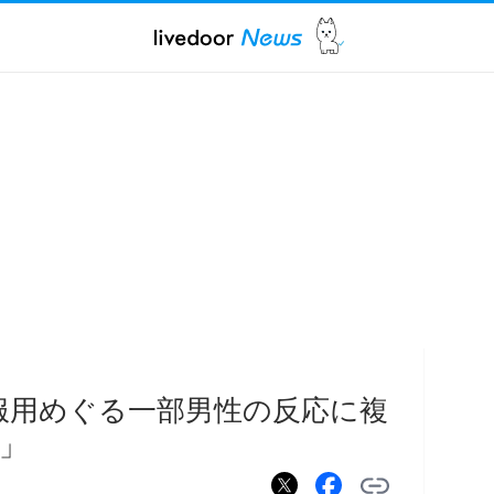
服用めぐる一部男性の反応に複
」