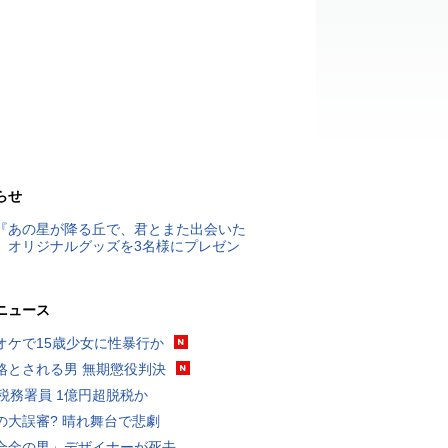
らせ
『あの星が降る丘で、君とまた出会いた
』オリジナルグッズを3名様にプレゼン
ニュース
オケで15歳少女に性暴行か
格とされる男 無期懲役判決
代税務署員 1億円超脱税か
の大誤審? 晴れ舞台で悲劇
合金の男」デザイナーが死去