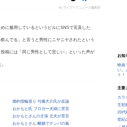
by ライブドアニュース編集部
めに服用しているというピルにSNSで言及した
ル飲んでる」と言うと男性にニヤニヤされたという
、投稿には「同じ男性として悲しい」といった声が
お知
た。
映画
い。
ト！
主要
カラ
婚約指輪巡り 与儀大介氏が反論
主犯
おかもと氏 ブロガー夫婦に苦言
20
おかもとさんの主張 元夫が苦言
世紀
おかもとさん 離婚でナンパの嵐
「超