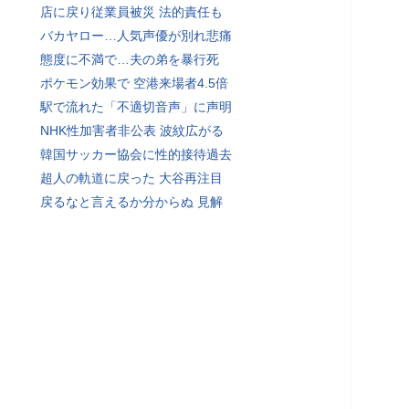
店に戻り従業員被災 法的責任も
バカヤロー…人気声優が別れ悲痛
態度に不満で…夫の弟を暴行死
ポケモン効果で 空港来場者4.5倍
駅で流れた「不適切音声」に声明
NHK性加害者非公表 波紋広がる
韓国サッカー協会に性的接待過去
超人の軌道に戻った 大谷再注目
戻るなと言えるか分からぬ 見解