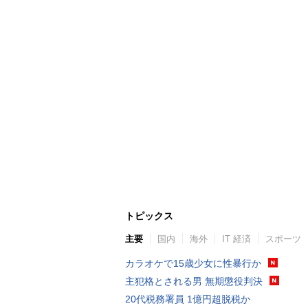
トピックス
主要
国内
海外
IT 経済
スポーツ
カラオケで15歳少女に性暴行か
主犯格とされる男 無期懲役判決
20代税務署員 1億円超脱税か