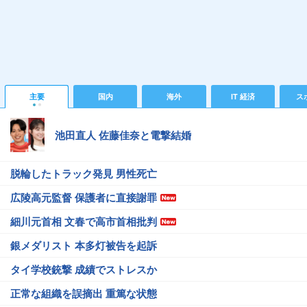
主要
国内
海外
IT 経済
ス
池田直人 佐藤佳奈と電撃結婚
脱輪したトラック発見 男性死亡
広陵高元監督 保護者に直接謝罪
細川元首相 文春で高市首相批判
銀メダリスト 本多灯被告を起訴
タイ学校銃撃 成績でストレスか
正常な組織を誤摘出 重篤な状態