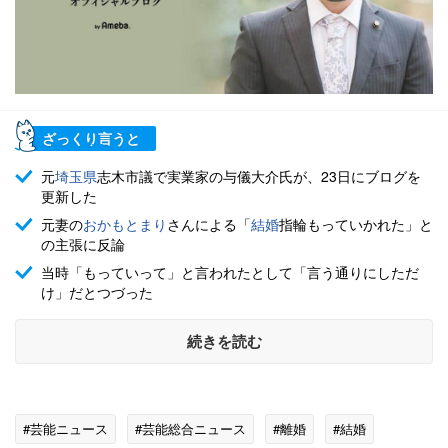
ざっくり言うと
元
埼玉県
志木市議で実業家の与儀大介氏が、23日にブログを
更新した
元妻の
おかもとまり
さんによる「
結婚
指輪もっていかれた」と
の主張に反論
当時「もっていって」と言われたとして「言う通りにしただ
け」だとつづった
続きを読む
#芸能ニュース
#芸能総合ニュース
#離婚
#結婚