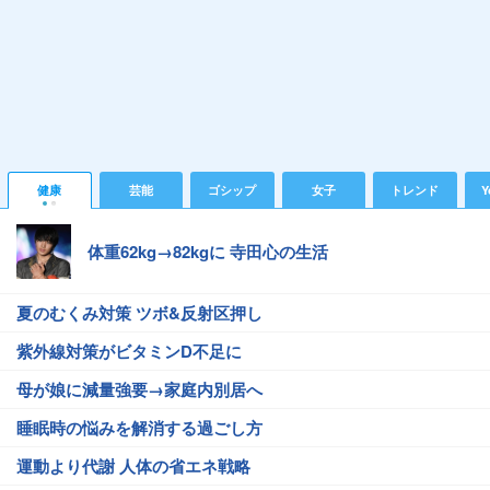
健康
芸能
ゴシップ
女子
トレンド
Y
体重62kg→82kgに 寺田心の生活
夏のむくみ対策 ツボ&反射区押し
紫外線対策がビタミンD不足に
母が娘に減量強要→家庭内別居へ
睡眠時の悩みを解消する過ごし方
運動より代謝 人体の省エネ戦略