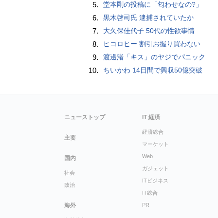
5.
堂本剛の投稿に「匂わせなの?」
6.
黒木啓司氏 逮捕されていたか
7.
大久保佳代子 50代の性欲事情
8.
ヒコロヒー 割引お握り買わない
9.
渡邊渚「キス」のヤジでパニック
10.
ちいかわ 14日間で興収50億突破
ニューストップ
IT 経済
経済総合
主要
マーケット
Web
国内
ガジェット
社会
ITビジネス
政治
IT総合
海外
PR