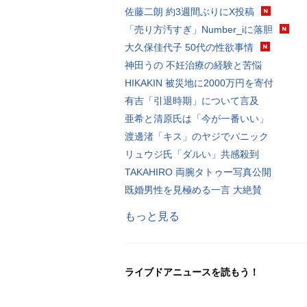
佐藤二朗 約3週間ぶりにX投稿
「売り方汚すぎ」Number_iに落胆
大久保佳代子 50代の性欲事情
神田うの 不妊治療の経験と苦悩
HIKAKIN 被災地に2000万円を寄付
有吉「引退時期」について言及
亜希と清原氏は「今が一番いい」
渡邊渚「キス」のヤジでパニック
リュウジ氏「ダルい」共感殺到
TAKAHIRO 両腕タトゥー写真公開
既婚男性を見極める一言 大絶賛
もっと見る
ライブドアニュースを読もう！