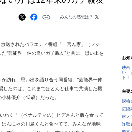
みんなの感想は？
日に放送されたバラエティ番組「二宮ん家」（フジ
た“芸能界一仲の良いガチ親友”と共に、思い出を
お知
映画
い。
ト！
トが訪れ、思い出を語り合う同番組。“芸能界一仲
登場したのは、これまでほとんど仕事で共演した機
主要
の小林優介（43歳）だった。
脱輪
広陵
宮いわく「（ペナルティの）ヒデさんと飯を食って
銀メ
、はんにゃの川島くんと食べてて。みんなが地味
詐取
熊本