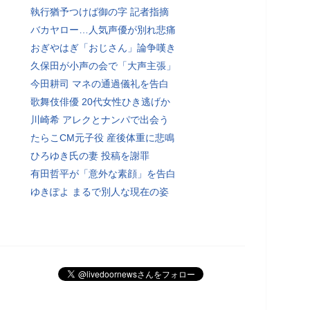
執行猶予つけば御の字 記者指摘
バカヤロー…人気声優が別れ悲痛
おぎやはぎ「おじさん」論争嘆き
久保田が小声の会で「大声主張」
今田耕司 マネの通過儀礼を告白
歌舞伎俳優 20代女性ひき逃げか
川崎希 アレクとナンパで出会う
たらこCM元子役 産後体重に悲鳴
ひろゆき氏の妻 投稿を謝罪
有田哲平が「意外な素顔」を告白
ゆきぽよ まるで別人な現在の姿