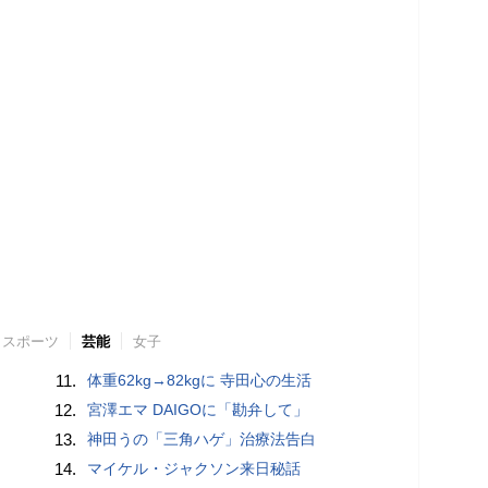
スポーツ
芸能
女子
11.
体重62kg→82kgに 寺田心の生活
12.
宮澤エマ DAIGOに「勘弁して」
13.
神田うの「三角ハゲ」治療法告白
14.
マイケル・ジャクソン来日秘話