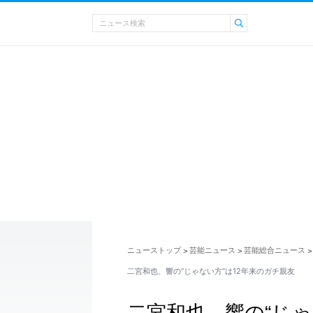
ニューストップ
芸能ニュース
芸能総合ニュース
>
>
>
二宮和也、響の“じゃない方”は12年来のガチ親友
二宮和也、響の“じゃ