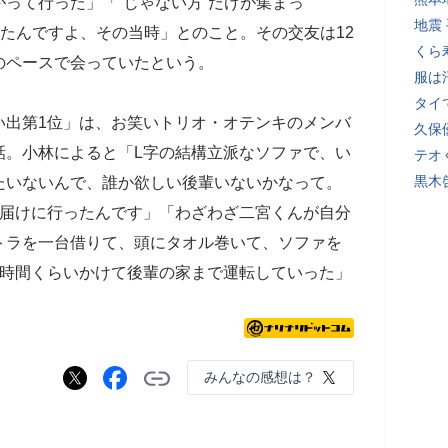
って行った」「“じゃない方”だけが集まっ
地震
てたんですよ、その当時」とのこと。その交友は12
くら
のペースで会っていたという。
服は
タイ
い出第1位」は、お笑いトリオ・オテンキのメンバ
久保
話。小林によると「L字の結構立派なソファで、い
テオ
黒木
たいないんで、誰か欲しい後輩いないかなって。
を届けに行ったんです」「わざわざ二宮くんが自分
トラを一台借りて、頭にタオル巻いて、ソファを
1時間くらいかけて後輩の家まで運転していった」
みんなの感想は？