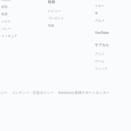
映画
マネー
競馬
レビュー
車
相撲
プレゼント
グルメ
バスケ
特集
バレー
YouTube
フィギュア
サブカル
アニメ
ゲーム
コミック
リシー
コンテンツ・広告ポリシー
livedoorお客様サポートセンター