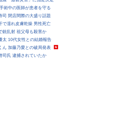
 手術中の医師が患者を守る
寿司 閉店間際の大盛り話題
汗で濡れ皮膚乾燥 男性死亡
で銃乱射 祖父母も殺害か
優太 10代女性との結婚報告
くん 加藤乃愛との破局発表
啓司氏 逮捕されていたか