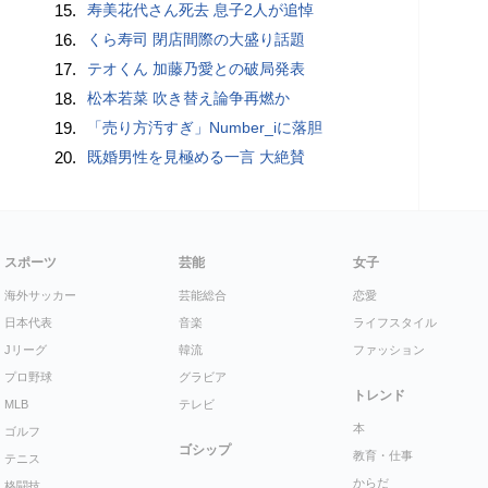
15.
寿美花代さん死去 息子2人が追悼
16.
くら寿司 閉店間際の大盛り話題
17.
テオくん 加藤乃愛との破局発表
18.
松本若菜 吹き替え論争再燃か
19.
「売り方汚すぎ」Number_iに落胆
20.
既婚男性を見極める一言 大絶賛
スポーツ
芸能
女子
海外サッカー
芸能総合
恋愛
日本代表
音楽
ライフスタイル
Jリーグ
韓流
ファッション
プロ野球
グラビア
トレンド
MLB
テレビ
本
ゴルフ
ゴシップ
教育・仕事
テニス
からだ
格闘技