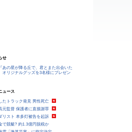
らせ
『あの星が降る丘で、君とまた出会いた
』オリジナルグッズを3名様にプレゼン
ニュース
したトラック発見 男性死亡
高元監督 保護者に直接謝罪
ダリスト 本多灯被告を起訴
金で競艇? 約1.3億円脱税か
地震「激甚災害」に指定決定