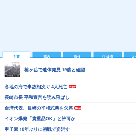
主要
国内
海外
IT 経済
ス
槍ヶ岳で遺体発見 19歳と確認
各地の海で事故相次ぐ 4人死亡
長崎市長 平和宣言を読み飛ばし
台湾代表、長崎の平和式典を欠席
イオン爆発「貴重品OK」と許可か
甲子園 10年ぶりに初戦で姿消す