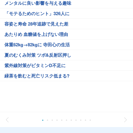
メンタルに良い影響を与える趣味
「モテるためのヒント」326人に
容姿と寿命 28年追跡で見えた差
あたりめ 血糖値を上げない理由
体重62kg→82kgに 寺田心の生活
夏のむくみ対策 ツボ&反射区押し
紫外線対策がビタミンD不足に
緑茶を飲むと死亡リスク低まる?