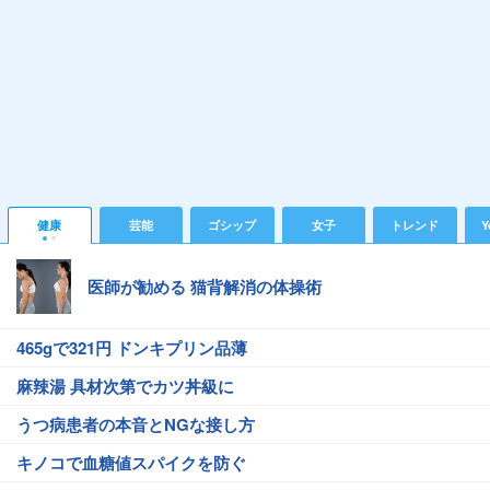
健康
芸能
ゴシップ
女子
トレンド
Y
医師が勧める 猫背解消の体操術
465gで321円 ドンキプリン品薄
麻辣湯 具材次第でカツ丼級に
うつ病患者の本音とNGな接し方
キノコで血糖値スパイクを防ぐ