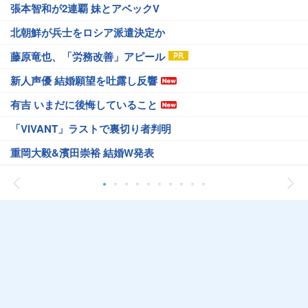
張本智和が2連覇 妹とアベックV
北朝鮮が兵士をロシア派遣決定か
藤原竜也、「労務改善」アピール
新人声優 結婚願望を吐露し反響
有吉 いまだに後悔していること
「VIVANT」ラストで裏切り者判明
重岡大毅&濱田崇裕 結婚W発表