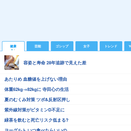
健康
芸能
ゴシップ
女子
トレンド
Y
容姿と寿命 28年追跡で見えた差
あたりめ 血糖値を上げない理由
体重62kg→82kgに 寺田心の生活
夏のむくみ対策 ツボ&反射区押し
紫外線対策がビタミンD不足に
緑茶を飲むと死亡リスク低まる?
ヨーグルト いつ食べたらいいの