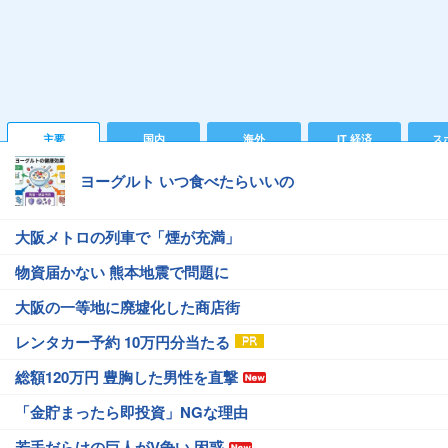
主要
国内
海外
IT 経済
ス
ヨーグルト いつ食べたらいいの
大阪メトロの列車で「煙が充満」
物資届かない 熊本地震で問題に
大阪の一等地に廃墟化した商店街
レンタカー予約 10万円分当たる
総額120万円 豊胸した男性を直撃
「金貯まったら即投資」NGな理由
若手だらけの巨人がV争い 困惑