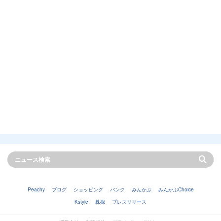
Peachy
ブログ
ショッピング
バンク
みんかぶ
みんかぶChoice
Kstyle
株探
プレスリリース