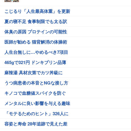
こじるり「人生最高体重」を更新
夏の寝不足 食事制限でも太る訳
体臭の原因 プロテインの可能性
医師が勧める 猫背解消の体操術
人生台無しに…やめるべき7項目
465gで321円 ドンキプリン品薄
麻辣湯 具材次第でカツ丼級に
うつ病患者の本音とNGな接し方
キノコで血糖値スパイクを防ぐ
メンタルに良い影響を与える趣味
「モテるためのヒント」326人に
容姿と寿命 28年追跡で見えた差