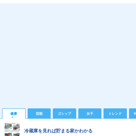
健康
芸能
ゴシップ
女子
トレンド
Y
冷蔵庫を見れば貯まる家かわかる