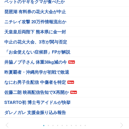
ペットのヤギをクマが食べたか
琵琶湖 有料券の花火大会が中止
ニチレイ攻撃 20万件情報流出か
天皇皇后両陛下 熊本県に金一封
中止の花火大会、3市が関与否定
「お金使えない症候群」FPが解説
井脇ノブ子さん 体重38kg減の今
昨夏覇者・沖縄尚学が初戦で敗退
なにわ男子生配信 中傷者を特定
佐藤二朗 映画配信告知でX再開か
STARTO初 博士号アイドルが快挙
ダレノガレ 支援金振り込み報告