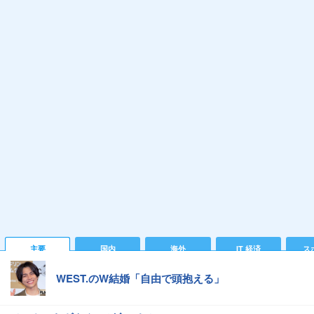
主要
国内
海外
IT 経済
ス
WEST.のW結婚「自由で頭抱える」