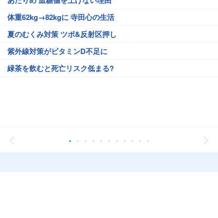
あたりめ 血糖値を上げない理由
体重62kg→82kgに 寺田心の生活
夏のむくみ対策 ツボ&反射区押し
紫外線対策がビタミンD不足に
緑茶を飲むと死亡リスク低まる?