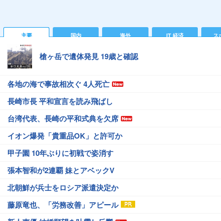
主要
国内
海外
IT 経済
ス
槍ヶ岳で遺体発見 19歳と確認
各地の海で事故相次ぐ 4人死亡
長崎市長 平和宣言を読み飛ばし
台湾代表、長崎の平和式典を欠席
イオン爆発「貴重品OK」と許可か
甲子園 10年ぶりに初戦で姿消す
張本智和が2連覇 妹とアベックV
北朝鮮が兵士をロシア派遣決定か
藤原竜也、「労務改善」アピール