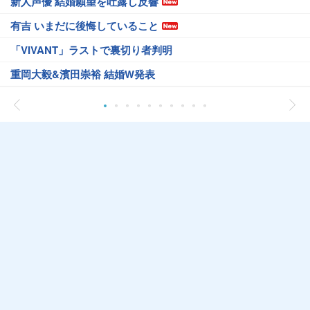
新人声優 結婚願望を吐露し反響
有吉 いまだに後悔していること
「VIVANT」ラストで裏切り者判明
重岡大毅&濱田崇裕 結婚W発表