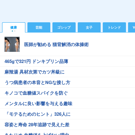
健康
芸能
ゴシップ
女子
トレンド
Y
医師が勧める 猫背解消の体操術
465gで321円 ドンキプリン品薄
麻辣湯 具材次第でカツ丼級に
うつ病患者の本音とNGな接し方
キノコで血糖値スパイクを防ぐ
メンタルに良い影響を与える趣味
「モテるためのヒント」326人に
容姿と寿命 28年追跡で見えた差