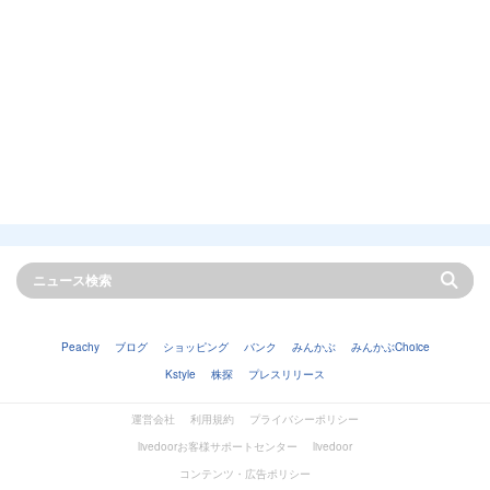
Peachy
ブログ
ショッピング
バンク
みんかぶ
みんかぶChoice
Kstyle
株探
プレスリリース
運営会社
利用規約
プライバシーポリシー
livedoorお客様サポートセンター
livedoor
コンテンツ・広告ポリシー