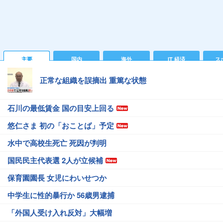
主要
国内
海外
IT 経済
ス
正常な組織を誤摘出 重篤な状態
石川の最低賃金 国の目安上回る
悠仁さま 初の「おことば」予定
水中で高校生死亡 死因が判明
国民民主代表選 2人が立候補
保育園園長 女児にわいせつか
中学生に性的暴行か 56歳男逮捕
「外国人受け入れ反対」大幅増