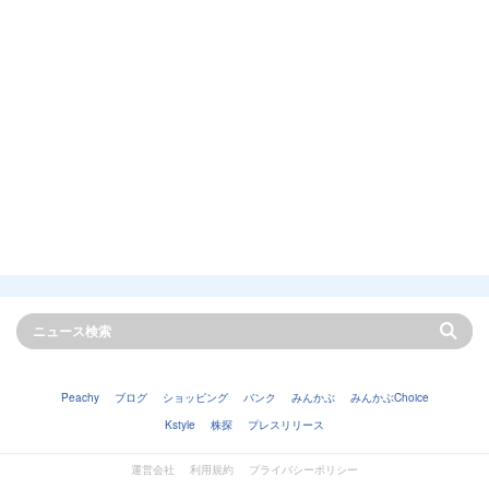
Peachy
ブログ
ショッピング
バンク
みんかぶ
みんかぶChoice
Kstyle
株探
プレスリリース
運営会社
利用規約
プライバシーポリシー