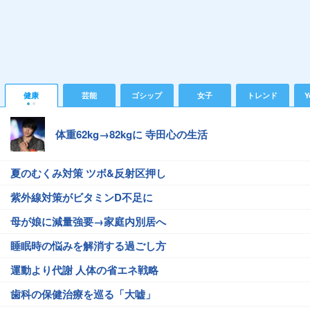
健康
芸能
ゴシップ
女子
トレンド
Y
体重62kg→82kgに 寺田心の生活
夏のむくみ対策 ツボ&反射区押し
紫外線対策がビタミンD不足に
母が娘に減量強要→家庭内別居へ
睡眠時の悩みを解消する過ごし方
運動より代謝 人体の省エネ戦略
歯科の保健治療を巡る「大嘘」