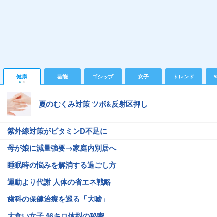
健康
芸能
ゴシップ
女子
トレンド
Y
夏のむくみ対策 ツボ&反射区押し
紫外線対策がビタミンD不足に
母が娘に減量強要→家庭内別居へ
睡眠時の悩みを解消する過ごし方
運動より代謝 人体の省エネ戦略
歯科の保健治療を巡る「大嘘」
大食い女子 46キロ体型の秘密