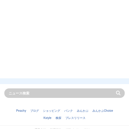
Peachy
ブログ
ショッピング
バンク
みんかぶ
みんかぶChoice
Kstyle
株探
プレスリリース