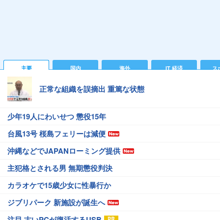
主要
国内
海外
IT 経済
ス
正常な組織を誤摘出 重篤な状態
少年19人にわいせつ 懲役15年
台風13号 桜島フェリーは減便
沖縄などでJAPANローミング提供
主犯格とされる男 無期懲役判決
カラオケで15歳少女に性暴行か
ジブリパーク 新施設が誕生へ
注目 古いPCが復活するUSB