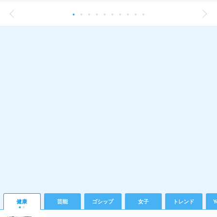
健康
芸能
ゴシップ
女子
トレンド
Y