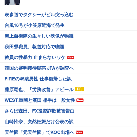
表参道でタクシーがビル突っ込む
台風16号が小笠原近海で発生
海上自衛隊の生々しい映像が物議
秋田県職員、報道対応で喫煙
教員の性暴力 止まらないワケ
韓国の審判接待疑惑 JFAが調査へ
FIREの45歳男性 仕事復帰した訳
藤原竜也、「労務改善」アピール
WEST.重岡と濱田 相手は一般女性
さらば森田、FX投資詐欺被害告白
山崎怜奈、突然妊娠だけ公表の訳
天竺鼠「元天竺鼠」でKOC出場へ