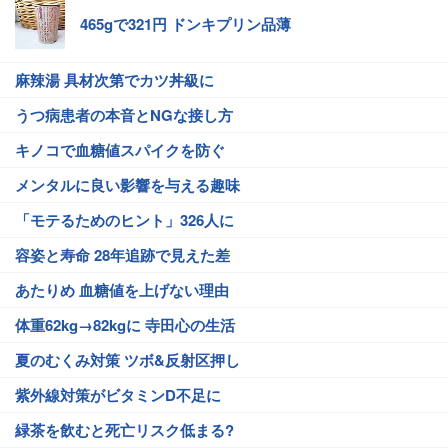
465gで321円 ドンキプリン品薄
麻辣湯 具材次第でカツ丼級に
うつ病患者の本音とNGな接し方
キノコで血糖値スパイクを防ぐ
メンタルに良い影響を与える趣味
「モテるためのヒント」326人に
容姿と寿命 28年追跡で見えた差
あたりめ 血糖値を上げない理由
体重62kg→82kgに 寺田心の生活
夏のむくみ対策 ツボ&反射区押し
紫外線対策がビタミンD不足に
緑茶を飲むと死亡リスク低まる?