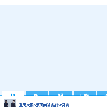
主要
国内
海外
IT 経済
ス
重岡大毅&濱田崇裕 結婚W発表