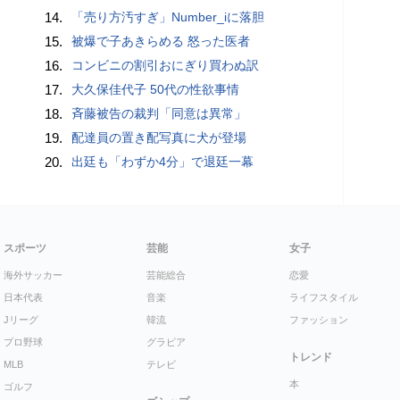
14.
「売り方汚すぎ」Number_iに落胆
15.
被爆で子あきらめる 怒った医者
16.
コンビニの割引おにぎり買わぬ訳
17.
大久保佳代子 50代の性欲事情
18.
斉藤被告の裁判「同意は異常」
19.
配達員の置き配写真に犬が登場
20.
出廷も「わずか4分」で退廷一幕
スポーツ
芸能
女子
海外サッカー
芸能総合
恋愛
日本代表
音楽
ライフスタイル
Jリーグ
韓流
ファッション
プロ野球
グラビア
トレンド
MLB
テレビ
本
ゴルフ