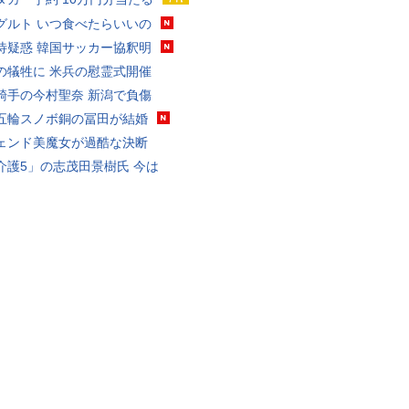
グルト いつ食べたらいいの
待疑惑 韓国サッカー協釈明
の犠牲に 米兵の慰霊式開催
騎手の今村聖奈 新潟で負傷
五輪スノボ銅の冨田が結婚
ェンド美魔女が過酷な決断
介護5」の志茂田景樹氏 今は