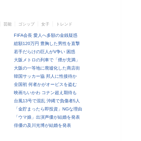
芸能
ゴシップ
女子
トレンド
FIFA会長 愛人へ多額の金銭疑惑
総額120万円 豊胸した男性を直撃
若手だらけの巨人がV争い 困惑
大阪メトロの列車で「煙が充満」
大阪の一等地に廃墟化した商店街
韓国サッカー協 邦人に性接待か
全国初 何者かがオービスを盗む
映画ちいかわ コナン超え期待も
台風13号で混乱 沖縄で負傷者5人
「金貯まったら即投資」NGな理由
「ウマ娘」出演声優が結婚を発表
俳優の及川光博が結婚を発表