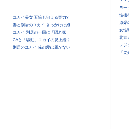
ヨー
性接
ユカイ長女 五輪も狙える実力?
原爆
妻と別居のユカイ きっかけは娘
女性
ユカイ 別居の一因に「隠れ家」
北京
CAと「騒動」ユカイの炎上続く
レジ
別居のユカイ 俺の愛は届かない
「要