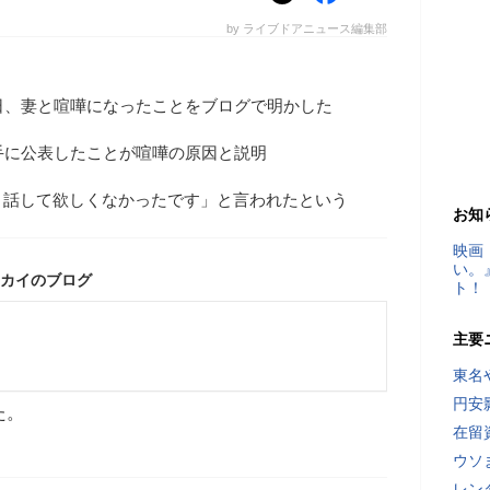
by ライブドアニュース編集部
日、妻と喧嘩になったことをブログで明かした
手に公表したことが喧嘩の原因と説明
、話して欲しくなかったです」と言われたという
お知
映画
い。
カイのブログ
ト！
主要
東名
円安
た。
在留
ウソ
レン