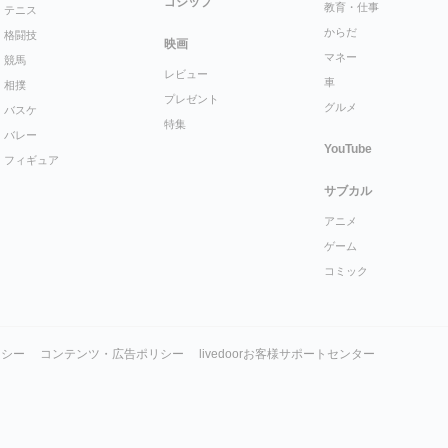
ゴシップ
教育・仕事
テニス
からだ
格闘技
映画
マネー
競馬
レビュー
車
相撲
プレゼント
グルメ
バスケ
特集
バレー
YouTube
フィギュア
サブカル
アニメ
ゲーム
コミック
リシー
コンテンツ・広告ポリシー
livedoorお客様サポートセンター