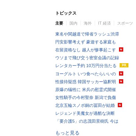
トピックス
主要
国内
海外
IT 経済
スポーツ
東名や関越道で帰省ラッシュ渋滞
円安影響考えず 豪遊する家庭も
在留資格なし 越人が惨事起こす
ウソまで飛び交う密室会議の記録
レンタカー予約 10万円分当たる
ヨーグルト いつ食べたらいいの
性接待疑惑 韓国サッカー協釈明
原爆の犠牲に 米兵の慰霊式開催
女性騎手の今村聖奈 新潟で負傷
北京五輪スノボ銅の冨田が結婚
レジェンド美魔女が過酷な決断
「要介護5」の志茂田景樹氏 今は
もっと見る