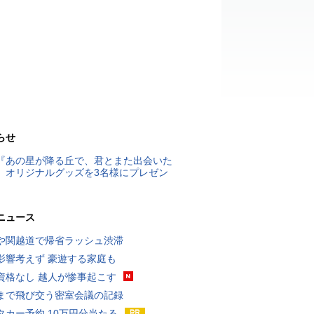
らせ
『あの星が降る丘で、君とまた出会いた
』オリジナルグッズを3名様にプレゼン
ニュース
や関越道で帰省ラッシュ渋滞
影響考えず 豪遊する家庭も
資格なし 越人が惨事起こす
まで飛び交う密室会議の記録
タカー予約 10万円分当たる