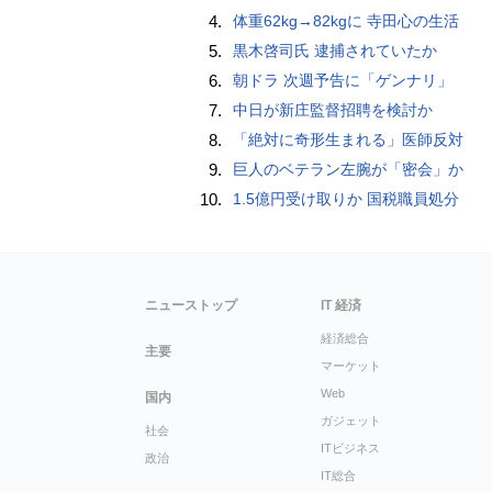
4.
体重62kg→82kgに 寺田心の生活
5.
黒木啓司氏 逮捕されていたか
6.
朝ドラ 次週予告に「ゲンナリ」
7.
中日が新庄監督招聘を検討か
8.
「絶対に奇形生まれる」医師反対
9.
巨人のベテラン左腕が「密会」か
10.
1.5億円受け取りか 国税職員処分
ニューストップ
IT 経済
経済総合
主要
マーケット
Web
国内
ガジェット
社会
ITビジネス
政治
IT総合