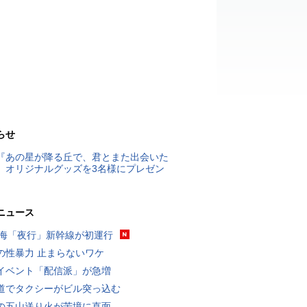
らせ
『あの星が降る丘で、君とまた出会いた
』オリジナルグッズを3名様にプレゼン
ニュース
東海「夜行」新幹線が初運行
の性暴力 止まらないワケ
イベント「配信派」が急増
道でタクシーがビル突っ込む
の五山送り火が苦境に直面