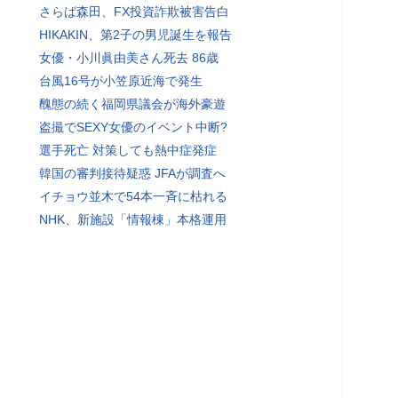
さらば森田、FX投資詐欺被害告白
HIKAKIN、第2子の男児誕生を報告
女優・小川眞由美さん死去 86歳
台風16号が小笠原近海で発生
醜態の続く福岡県議会が海外豪遊
盗撮でSEXY女優のイベント中断?
選手死亡 対策しても熱中症発症
韓国の審判接待疑惑 JFAが調査へ
イチョウ並木で54本一斉に枯れる
NHK、新施設「情報棟」本格運用