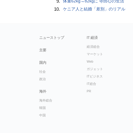
9.
体重62kg→82kgに 寺田心の生活
10.
ケニア人と結婚「差別」のリアル
ニューストップ
IT 経済
経済総合
主要
マーケット
Web
国内
ガジェット
社会
ITビジネス
政治
IT総合
海外
PR
海外総合
韓国
中国