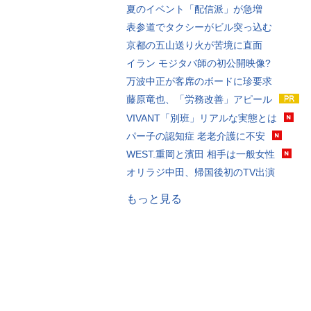
夏のイベント「配信派」が急増
表参道でタクシーがビル突っ込む
京都の五山送り火が苦境に直面
イラン モジタバ師の初公開映像?
万波中正が客席のボードに珍要求
藤原竜也、「労務改善」アピール
VIVANT「別班」リアルな実態とは
パー子の認知症 老老介護に不安
WEST.重岡と濱田 相手は一般女性
オリラジ中田、帰国後初のTV出演
もっと見る