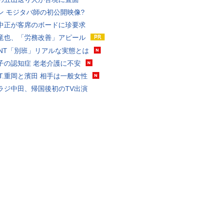
ン モジタバ師の初公開映像?
中正が客席のボードに珍要求
竜也、「労務改善」アピール
VANT「別班」リアルな実態とは
子の認知症 老老介護に不安
ST.重岡と濱田 相手は一般女性
ラジ中田、帰国後初のTV出演