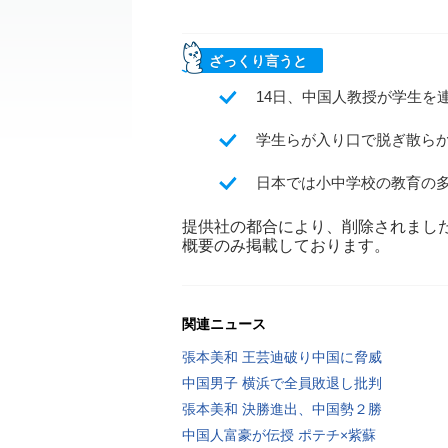
ざっくり言うと
14日、中国人教授が学生を
学生らが入り口で脱ぎ散ら
日本では小中学校の教育の
提供社の都合により、削除されまし
概要のみ掲載しております。
関連ニュース
張本美和 王芸迪破り中国に脅威
中国男子 横浜で全員敗退し批判
張本美和 決勝進出、中国勢２勝
中国人富豪が伝授 ポテチ×紫蘇