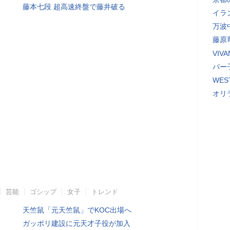
藤本七段 超高速終盤で藤井破る
イラ
万波
藤原
VI
パー
WE
オリ
芸能
ゴシップ
女子
トレンド
天竺鼠「元天竺鼠」でKOC出場へ
ガッポリ建設に元天才子役が加入