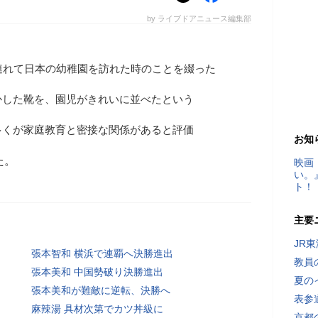
by ライブドアニュース編集部
連れて日本の幼稚園を訪れた時のことを綴った
かした靴を、園児がきれいに並べたという
多くが家庭教育と密接な関係があると評価
お知
た。
映画
い。
ト！
主要
JR
張本智和 横浜で連覇へ決勝進出
教員
張本美和 中国勢破り決勝進出
夏の
張本美和が難敵に逆転、決勝へ
表参
麻辣湯 具材次第でカツ丼級に
京都