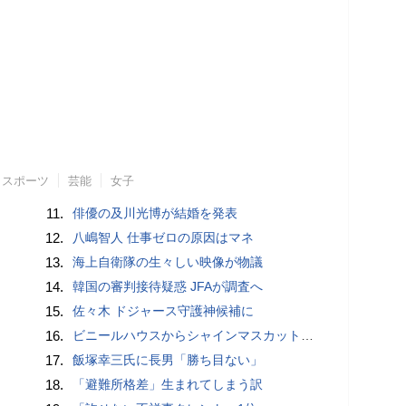
スポーツ
芸能
女子
11.
俳優の及川光博が結婚を発表
12.
八嶋智人 仕事ゼロの原因はマネ
13.
海上自衛隊の生々しい映像が物議
14.
韓国の審判接待疑惑 JFAが調査へ
15.
佐々木 ドジャース守護神候補に
16.
ビニールハウスからシャインマスカット約200房を盗んだ疑い ネットで販売か 無職の男（42）逮捕 岡山県警
17.
飯塚幸三氏に長男「勝ち目ない」
18.
「避難所格差」生まれてしまう訳