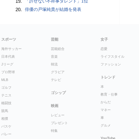
19.
「許せない不祥事タレント」1位
20.
俳優の戸塚純貴が結婚を発表
スポーツ
芸能
女子
海外サッカー
芸能総合
恋愛
日本代表
音楽
ライフスタイル
Jリーグ
韓流
ファッション
プロ野球
グラビア
トレンド
MLB
テレビ
本
ゴルフ
ゴシップ
教育・仕事
テニス
からだ
格闘技
映画
マネー
競馬
レビュー
車
相撲
プレゼント
グルメ
バスケ
特集
バレー
YouTube