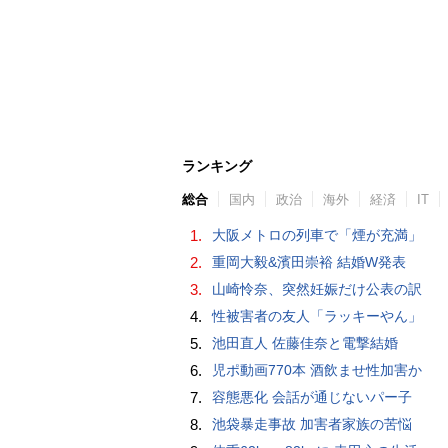
ランキング
総合
国内
政治
海外
経済
IT
1.
大阪メトロの列車で「煙が充満」
2.
重岡大毅&濱田崇裕 結婚W発表
3.
山崎怜奈、突然妊娠だけ公表の訳
4.
性被害者の友人「ラッキーやん」
5.
池田直人 佐藤佳奈と電撃結婚
6.
児ポ動画770本 酒飲ませ性加害か
7.
容態悪化 会話が通じないパー子
8.
池袋暴走事故 加害者家族の苦悩