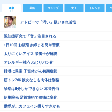
健康
芸能
ゴシップ
女子
トレンド
Y
アトピーで「汚い」扱いされ苦悩
認知症研究で「音」注目される
1日10回 お腹引き締まる簡単習慣
太りにくいアイス 栄養士が解説
アレルギー対応 ねじりパン術
排泄に異常 子宮体がん初期症状
筋トレ7年 彼女なしも肉体は別格
診察は5分しかできない 本音告白
伊集院光 足首施術で腰痛に変化
動悸が…カフェイン摂りすぎかも