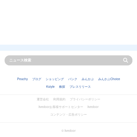
Peachy
ブログ
ショッピング
バンク
みんかぶ
みんかぶChoice
Kstyle
株探
プレスリリース
運営会社
利用規約
プライバシーポリシー
livedoorお客様サポートセンター
livedoor
コンテンツ・広告ポリシー
© livedoor