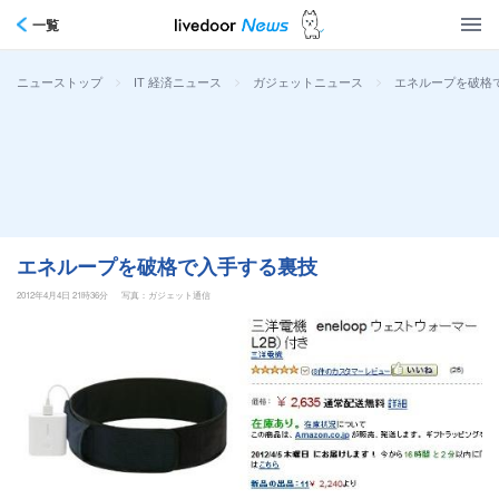
一覧
>
>
>
エネループを破格
ニューストップ
IT 経済ニュース
ガジェットニュース
エネループを破格で入手する裏技
2012年4月4日 21時36分
写真：ガジェット通信