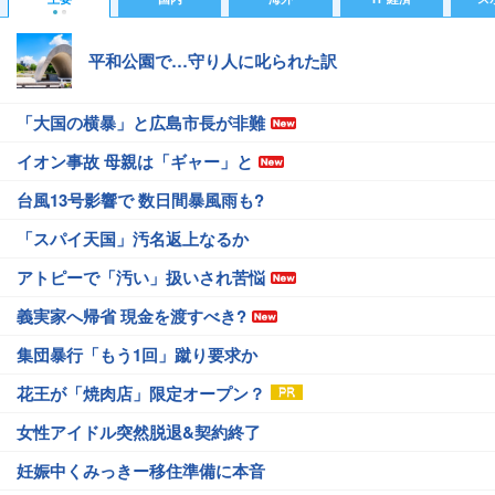
平和公園で…守り人に叱られた訳
「大国の横暴」と広島市長が非難
イオン事故 母親は「ギャー」と
台風13号影響で 数日間暴風雨も?
「スパイ天国」汚名返上なるか
アトピーで「汚い」扱いされ苦悩
義実家へ帰省 現金を渡すべき?
集団暴行「もう1回」蹴り要求か
花王が「焼肉店」限定オープン？
女性アイドル突然脱退&契約終了
妊娠中くみっきー移住準備に本音