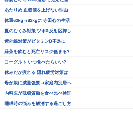
あたりめ 血糖値を上げない理由
体重62kg→82kgに 寺田心の生活
夏のむくみ対策 ツボ&反射区押し
紫外線対策がビタミンD不足に
緑茶を飲むと死亡リスク低まる?
ヨーグルト いつ食べたらいい?
休みだが疲れる 隠れ疲労対策は
母が娘に減量強要→家庭内別居へ
内科医が低糖質麺を食べ比べ検証
睡眠時の悩みを解消する過ごし方