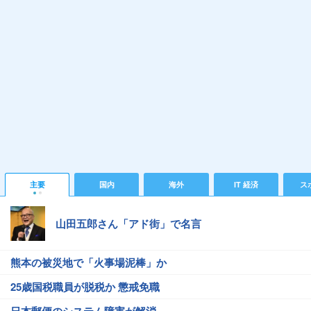
主要
国内
海外
IT 経済
ス
山田五郎さん「アド街」で名言
熊本の被災地で「火事場泥棒」か
25歳国税職員が脱税か 懲戒免職