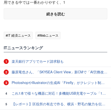
用できる中では一番わかりやすく、1
続きを読む
#IT 経済ニュース
#Webニュース
ITニュースランキング
楽天銀行アプリでカード請求額も
1
藤原竜也さん、「SKYSEA Client View」新CMで「AI労務改善」をアピール 働き方をAIが分析したら「すぐに休んで」と言われる？
2
PhotoshopやIllustratorの生成AI「Firefly」がクレジット制を導入し有料プランでも画像生成枚数が制限されるように
3
これ1本で様々な機器に対応！多機能USB充電ケーブル「10in1オクトパスケーブル」【カリスマ店長の一押し】
4
【レポート】区役所の有志で作る、横浜・野毛の魅力を伝えるCM
5