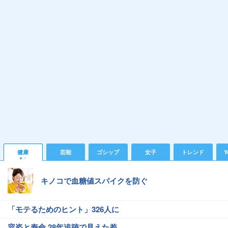
健康
芸能
ゴシップ
女子
トレンド
Y
キノコで血糖値スパイクを防ぐ
「モテるためのヒント」326人に
容姿と寿命 28年追跡で見えた差