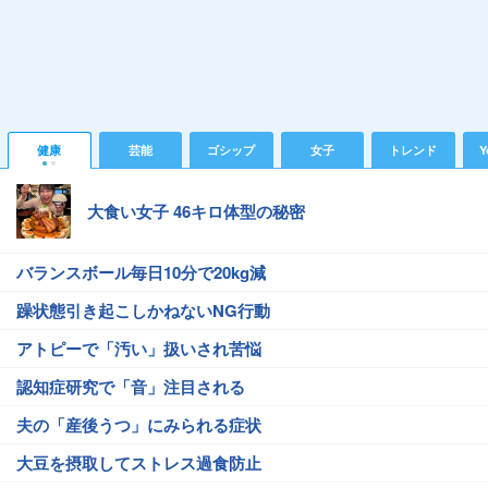
健康
芸能
ゴシップ
女子
トレンド
Y
大食い女子 46キロ体型の秘密
バランスボール毎日10分で20kg減
躁状態引き起こしかねないNG行動
アトピーで「汚い」扱いされ苦悩
認知症研究で「音」注目される
夫の「産後うつ」にみられる症状
大豆を摂取してストレス過食防止