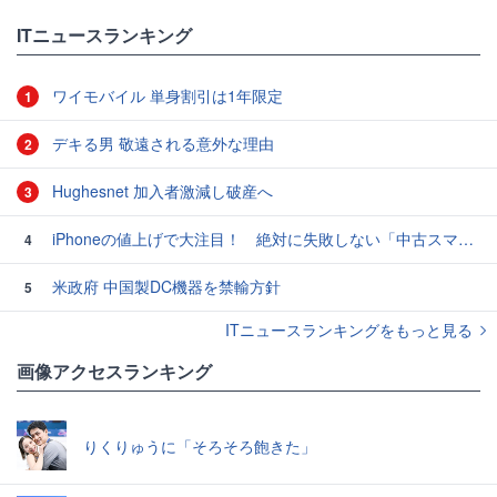
ITニュースランキング
ワイモバイル 単身割引は1年限定
1
デキる男 敬遠される意外な理由
2
Hughesnet 加入者激減し破産へ
3
iPhoneの値上げで大注目！ 絶対に失敗しない「中古スマホ」の売り方＆買い方
4
米政府 中国製DC機器を禁輸方針
5
ITニュースランキングをもっと見る
画像アクセスランキング
りくりゅうに「そろそろ飽きた」