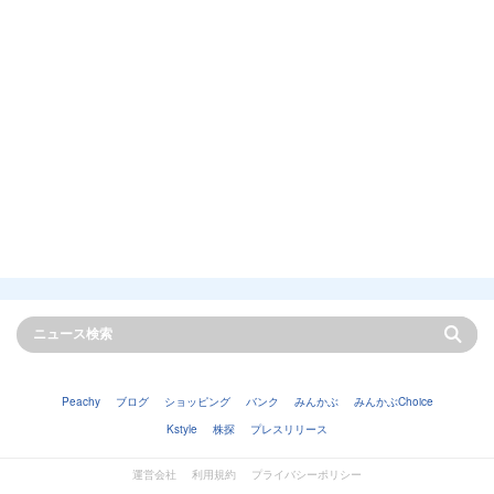
Peachy
ブログ
ショッピング
バンク
みんかぶ
みんかぶChoice
Kstyle
株探
プレスリリース
運営会社
利用規約
プライバシーポリシー