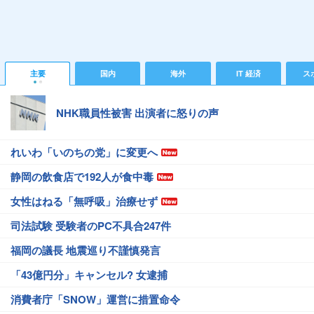
主要
国内
海外
IT 経済
ス
NHK職員性被害 出演者に怒りの声
れいわ「いのちの党」に変更へ
静岡の飲食店で192人が食中毒
女性はねる「無呼吸」治療せず
司法試験 受験者のPC不具合247件
福岡の議長 地震巡り不謹慎発言
「43億円分」キャンセル? 女逮捕
消費者庁「SNOW」運営に措置命令