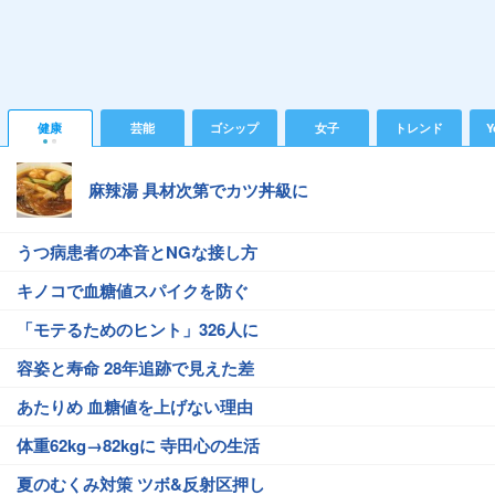
健康
芸能
ゴシップ
女子
トレンド
Y
麻辣湯 具材次第でカツ丼級に
うつ病患者の本音とNGな接し方
キノコで血糖値スパイクを防ぐ
「モテるためのヒント」326人に
容姿と寿命 28年追跡で見えた差
あたりめ 血糖値を上げない理由
体重62kg→82kgに 寺田心の生活
夏のむくみ対策 ツボ&反射区押し