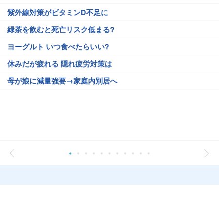
紫外線対策がビタミンD不足に
緑茶を飲むと死亡リスク低まる?
ヨーグルト いつ食べたらいい?
休みだが疲れる 隠れ疲労対策は
母が娘に減量強要→家庭内別居へ