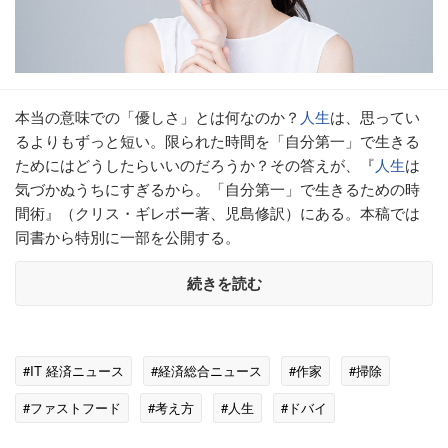
本当の意味での「優しさ」とは何なのか？
人生
は、思ってい
るよりもずっと短い。限られた時間を「自分第一」で生きる
ためにはどうしたらいいのだろうか？その答えが、『
人生
は
気づかぬうちにすぎるから。「自分第一」で生きるための時
間術』（クリス・ギレボー著、児島修訳）にある。本稿では
同書から特別に一部を公開する。
続きを読む
#IT 経済ニュース
#経済総合ニュース
#作家
#掃除
#ファストフード
#考え方
#人生
#ドバイ
#リサイクル