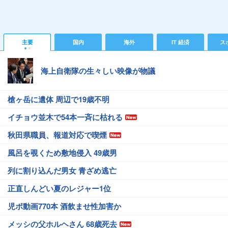
主要
国内
海外
IT 経済
ス
海上自衛隊の生々しい映像が物議
槍ヶ岳に遺体 周辺で19歳不明
イチョウ並木で54本一斉に枯れる
秋田県職員、報道対応で喫煙
風呂を覗くため敷地侵入 49歳男
列に割り込んだ男女 青ざめ逃亡
正直しんどい夏のレジャー1位
児ポ動画770本 酒飲ませ性加害か
メッシの父ホルヘさん 68歳死去