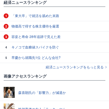
経済ニュースランキング
「東大卒」で就活を舐めた末路
1
物価高で得する株主優待を厳選
2
容姿と寿命 28年追跡で見えた差
3
キノコで血糖値スパイクを防ぐ
4
早慶から就職先1位 どんな会社?
5
経済ニュースランキングをもっと見る
画像アクセスランキング
森喜朗氏の「影響力」が減退か