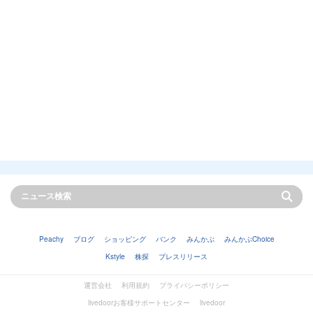
Peachy
ブログ
ショッピング
バンク
みんかぶ
みんかぶChoice
Kstyle
株探
プレスリリース
運営会社
利用規約
プライバシーポリシー
livedoorお客様サポートセンター
livedoor