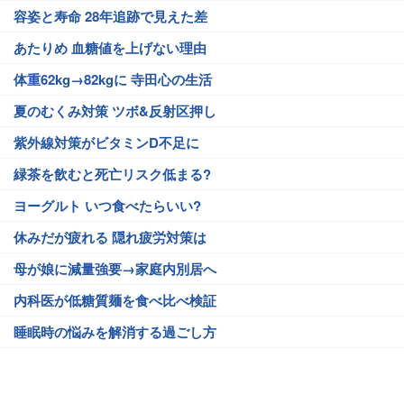
容姿と寿命 28年追跡で見えた差
あたりめ 血糖値を上げない理由
体重62kg→82kgに 寺田心の生活
夏のむくみ対策 ツボ&反射区押し
紫外線対策がビタミンD不足に
緑茶を飲むと死亡リスク低まる?
ヨーグルト いつ食べたらいい?
休みだが疲れる 隠れ疲労対策は
母が娘に減量強要→家庭内別居へ
内科医が低糖質麺を食べ比べ検証
睡眠時の悩みを解消する過ごし方