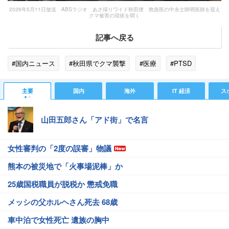
2026年5月11日放送 ABSラジオ あさ採りワイド秋田便 救急医の中永士師明医師を迎え
クマ被害の現状を聞く
記事へ戻る
#国内ニュース
#秋田県でクマ襲撃
#医療
#PTSD
主要
国内
海外
IT 経済
ス
山田五郎さん「アド街」で名言
女性審判の「2度の誤審」物議
熊本の被災地で「火事場泥棒」か
25歳国税職員が脱税か 懲戒免職
メッシの父ホルヘさん死去 68歳
車中泊で女性死亡 遺族の胸中