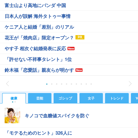
富士山より高地にパンダ 中国
日本人が誤解 海外タトゥー事情
ケニア人と結婚「差別」のリアル
花王が「焼肉店」限定オープン？
やす子 相次ぐ結婚発表に反応
「許せない不祥事タレント」1位
鈴木福「恋愛話」親友らが明かす
健康
芸能
ゴシップ
女子
トレンド
Y
キノコで血糖値スパイクを防ぐ
「モテるためのヒント」326人に