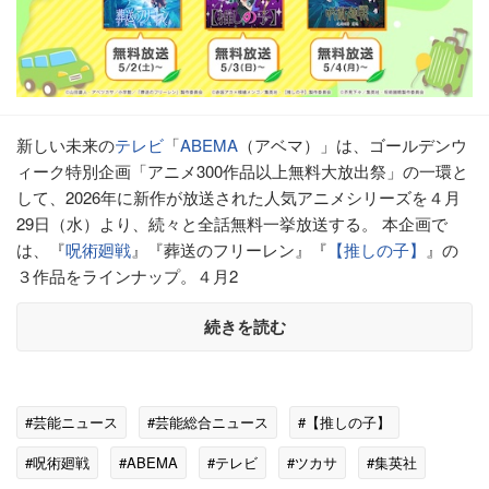
新しい未来の
テレビ
「
ABEMA
（アベマ）」は、ゴールデンウ
ィーク特別企画「アニメ300作品以上無料大放出祭」の一環と
して、2026年に新作が放送された人気アニメシリーズを４月
29日（水）より、続々と全話無料一挙放送する。 本企画で
は、『
呪術廻戦
』『葬送のフリーレン』『
【推しの子】
』の
３作品をラインナップ。４月2
続きを読む
#芸能ニュース
#芸能総合ニュース
#【推しの子】
#呪術廻戦
#ABEMA
#テレビ
#ツカサ
#集英社