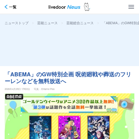
一覧
>
>
>
「ABEMA」のGW特
ニューストップ
芸能ニュース
芸能総合ニュース
「ABEMA」のGW特別企画 呪術廻戦や葬送のフリ
ーレンなどを無料放送へ
2026年4月29日 17時0分
写真：Entame Plex