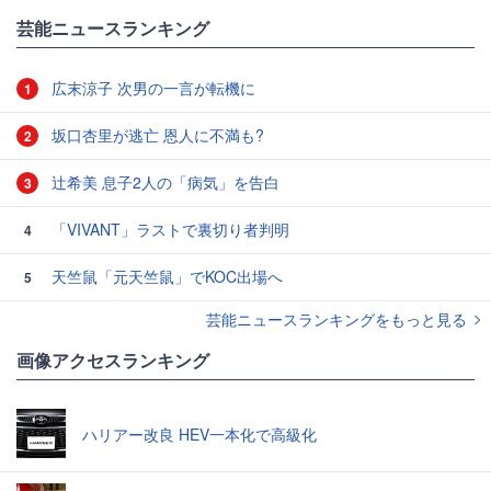
#小学館
芸能ニュースランキング
広末涼子 次男の一言が転機に
1
坂口杏里が逃亡 恩人に不満も?
2
辻希美 息子2人の「病気」を告白
3
「VIVANT」ラストで裏切り者判明
4
天竺鼠「元天竺鼠」でKOC出場へ
5
芸能ニュースランキングをもっと見る
画像アクセスランキング
ハリアー改良 HEV一本化で高級化