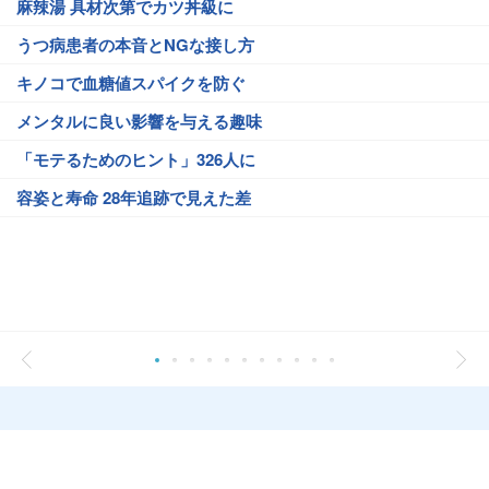
麻辣湯 具材次第でカツ丼級に
うつ病患者の本音とNGな接し方
キノコで血糖値スパイクを防ぐ
メンタルに良い影響を与える趣味
「モテるためのヒント」326人に
容姿と寿命 28年追跡で見えた差