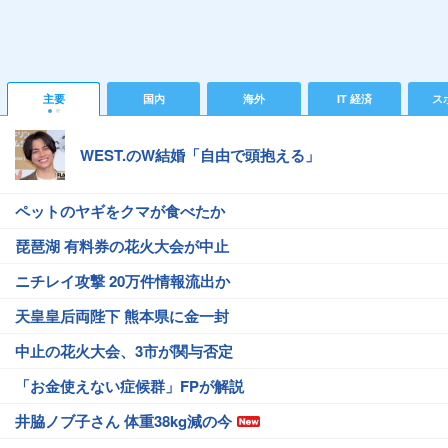
主要
国内
海外
IT 経済
ス
WEST.のW結婚「自由で頭抱える」
ペットのヤギをクマが食べたか
琵琶湖 有料券の花火大会が中止
ニチレイ攻撃 20万件情報流出か
天皇皇后両陛下 熊本県に金一封
中止の花火大会、3市が関与否定
「お金使えない症候群」FPが解説
井脇ノブ子さん 体重38kg減の今