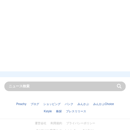
Peachy
ブログ
ショッピング
バンク
みんかぶ
みんかぶChoice
Kstyle
株探
プレスリリース
運営会社
利用規約
プライバシーポリシー