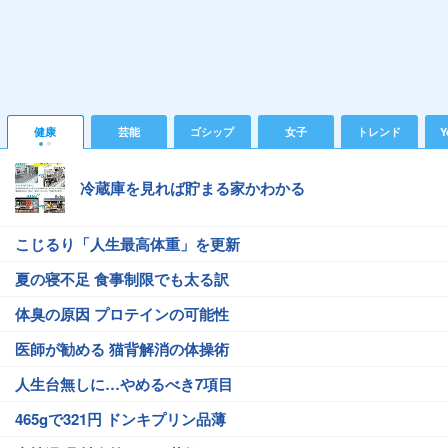
健康
芸能
ゴシップ
女子
トレンド
Y
冷蔵庫を見れば貯まる家かわかる
こじるり「人生最高体重」を更新
夏の寝不足 食事制限でも太る訳
体臭の原因 プロテインの可能性
医師が勧める 猫背解消の体操術
人生台無しに…やめるべき7項目
465gで321円 ドンキプリン品薄