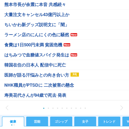
熊本市長が余震に本音 共感続々
大量注文キャンセル43億円以上か
ちいかわ新グッズ説明文に「闇」
ラーメン店のにんにくの色に騒然
食費は1日500円未満 貧困危機
はちみつで血糖値スパイク発生は
韓国在住の日本人 配信中に死亡
医師が語る汗悩みとの向き合い方
NHK職員がPTSDに 二次被害の懸念
寿美花代さんが94歳で死去 発表
健康
芸能
ゴシップ
女子
トレンド
Y