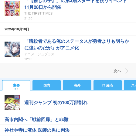
「【推しの子】」の第3期スタートを祝うイベント
11月28日から開催
THE FIRST TIMES
21:00
2025年10月10日
「暗殺者である俺のステータスが勇者よりも明らか
に強いのだが」がアニメ化
アニメージュプラス
12:00
次ヘ
主要
国内
海外
IT 経済
ス
週刊ジャンプ 初の100万部割れ
高市内閣へ「戦前回帰」と非難
神社や寺に液体 医師の男に判決