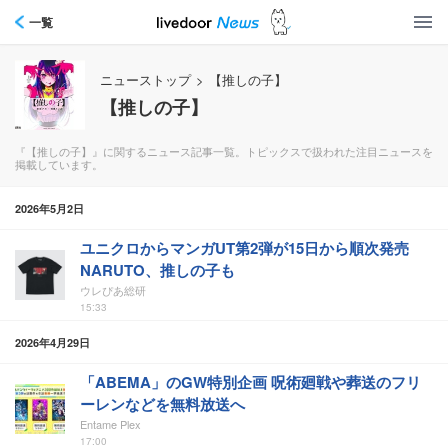
一覧
ニューストップ
>
【推しの子】
【推しの子】
『【推しの子】』に関するニュース記事一覧。トピックスで扱われた注目ニュースを
掲載しています。
2026年5月2日
ユニクロからマンガUT第2弾が15日から順次発売
NARUTO、推しの子も
ウレぴあ総研
15:33
2026年4月29日
「ABEMA」のGW特別企画 呪術廻戦や葬送のフリ
ーレンなどを無料放送へ
Entame Plex
17:00