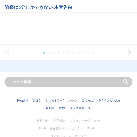
診察は5分しかできない 本音告白
Peachy
ブログ
ショッピング
バンク
みんかぶ
みんかぶChoice
Kstyle
株探
プレスリリース
運営会社
利用規約
プライバシーポリシー
livedoorお客様サポートセンター
livedoor
コンテンツ・広告ポリシー