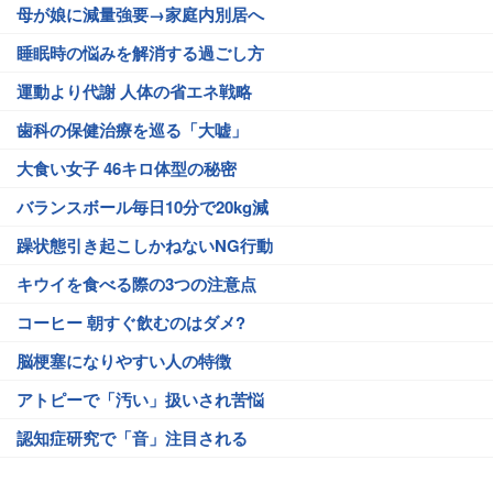
母が娘に減量強要→家庭内別居へ
睡眠時の悩みを解消する過ごし方
運動より代謝 人体の省エネ戦略
歯科の保健治療を巡る「大嘘」
大食い女子 46キロ体型の秘密
バランスボール毎日10分で20kg減
躁状態引き起こしかねないNG行動
キウイを食べる際の3つの注意点
コーヒー 朝すぐ飲むのはダメ?
脳梗塞になりやすい人の特徴
アトピーで「汚い」扱いされ苦悩
認知症研究で「音」注目される