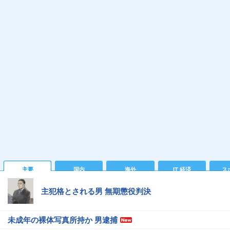
主要
国内
海外
IT 経済
ス
主犯格とされる男 無期懲役判決
未成年の裸体写真所持か 男逮捕