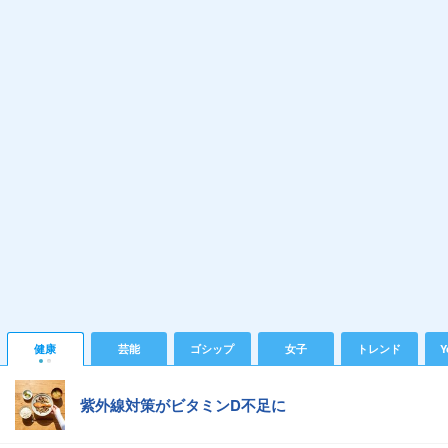
健康
芸能
ゴシップ
女子
トレンド
Y
紫外線対策がビタミンD不足に