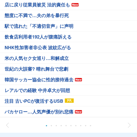
店に戻り従業員被災 法的責任も
態度に不満で…夫の弟を暴行死
駅で流れた「不適切音声」に声明
飲食店利用者192人が腹痛訴える
NHK性加害者非公表 波紋広がる
米の人気セク女巡り…和解成立
世紀の大誤審? 晴れ舞台で悲劇
韓国サッカー協会に性的接待過去
レアルでの経験 中井卓大が回想
注目 古いPCが復活するUSB
バカヤロー…人気声優が別れ悲痛