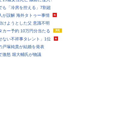
でも「冷房を控える」7割超
人が誤解 海外タトゥー事情
助けようとした父 意識不明
タカー予約 10万円分当たる
せない不祥事タレント」1位
の戸塚純貴が結婚を発表
で激怒 堀大輔氏が物議