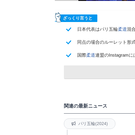
ざっくり言うと
日本代表はパリ五輪
柔道
混
同点の場合のルーレット形
国際
柔道
連盟のInstagr
関連の最新ニュース
パリ五輪(2024)