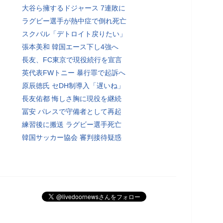
大谷ら擁するドジャース 7連敗に
ラグビー選手が熱中症で倒れ死亡
スクバル「デトロイト戻りたい」
張本美和 韓国エース下し4強へ
長友、FC東京で現役続行を宣言
英代表FWトニー 暴行罪で起訴へ
原辰徳氏 セDH制導入「遅いね」
長友佑都 悔しさ胸に現役を継続
冨安 パレスで守備者として再起
練習後に搬送 ラグビー選手死亡
韓国サッカー協会 審判接待疑惑