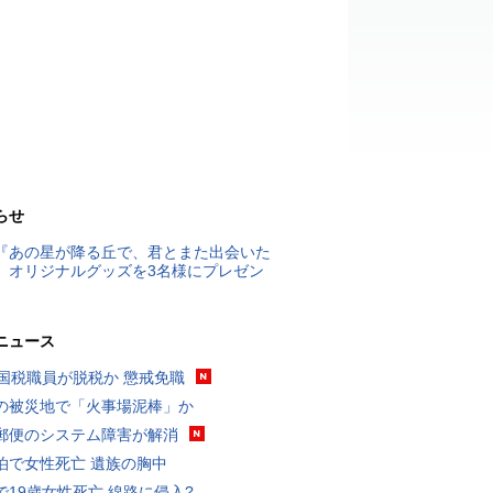
らせ
『あの星が降る丘で、君とまた出会いた
』オリジナルグッズを3名様にプレゼン
ニュース
歳国税職員が脱税か 懲戒免職
の被災地で「火事場泥棒」か
郵便のシステム障害が解消
泊で女性死亡 遺族の胸中
で19歳女性死亡 線路に侵入?