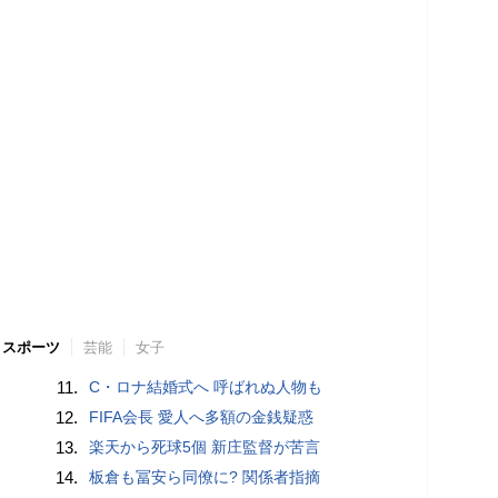
スポーツ
芸能
女子
11.
C・ロナ結婚式へ 呼ばれぬ人物も
12.
FIFA会長 愛人へ多額の金銭疑惑
13.
楽天から死球5個 新庄監督が苦言
14.
板倉も冨安ら同僚に? 関係者指摘