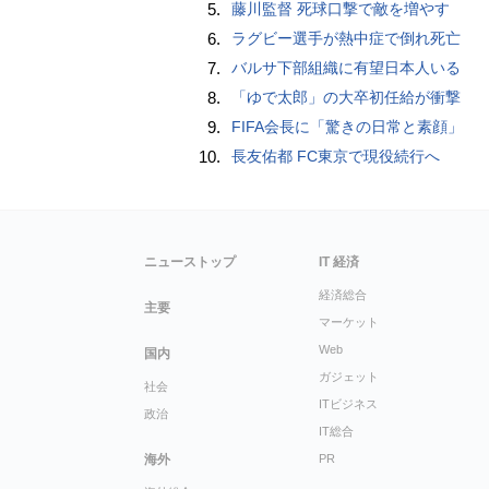
5.
藤川監督 死球口撃で敵を増やす
6.
ラグビー選手が熱中症で倒れ死亡
7.
バルサ下部組織に有望日本人いる
8.
「ゆで太郎」の大卒初任給が衝撃
9.
FIFA会長に「驚きの日常と素顔」
10.
長友佑都 FC東京で現役続行へ
ニューストップ
IT 経済
経済総合
主要
マーケット
Web
国内
ガジェット
社会
ITビジネス
政治
IT総合
海外
PR