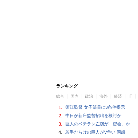
ランキング
総合
国内
政治
海外
経済
IT
1.
須江監督 女子部員に3条件提示
2.
中日が新庄監督招聘を検討か
3.
巨人のベテラン左腕が「密会」か
4.
若手だらけの巨人がV争い 困惑