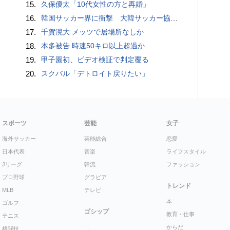
15.
久保優太「10代女性の方と再婚」
16.
韓国サッカー界に衝撃 大韓サッカー協会に外国人審判への“性的接待”疑惑 韓国メディアが報道
17.
千賀滉大 メッツで居場所なしか
18.
本多被告 時速50キロ以上超過か
19.
甲子園初、ビデオ検証で判定覆る
20.
スクバル「デトロイト戻りたい」
スポーツ
芸能
女子
海外サッカー
芸能総合
恋愛
日本代表
音楽
ライフスタイル
Jリーグ
韓流
ファッション
プロ野球
グラビア
トレンド
MLB
テレビ
本
ゴルフ
ゴシップ
教育・仕事
テニス
からだ
格闘技