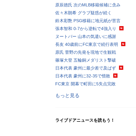
原辰徳氏 次のMLB移籍候補に含み
佐々木朗希 グラブ疑惑が続く
鈴木彩艶 PSG移籍に地元紙が苦言
張本智和 0-7から逆転で4強入り
ヌートバー 山本の気遣いに感謝
長友 40歳前にFC東京で続行表明
原氏 菅野の先発を現地で生観戦
篠塚大登 五輪銅メダリスト撃破
日本代表 豪州に最少差で及ばず
日本代表 豪州に32-35で惜敗
FC東京 開幕で町田に5失点完敗
もっと見る
ライブドアニュースを読もう！