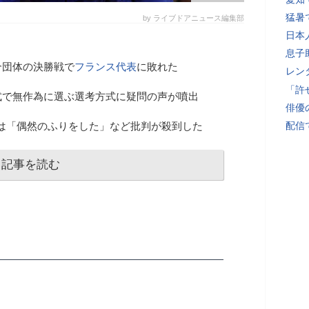
猛暑
by ライブドアニュース編集部
日本
息子
合団体の決勝戦で
フランス代表
に敗れた
レン
「許
式で無作為に選ぶ選考方式に疑問の声が噴出
俳優
amには「偶然のふりをした」など批判が殺到した
配信
記事を読む