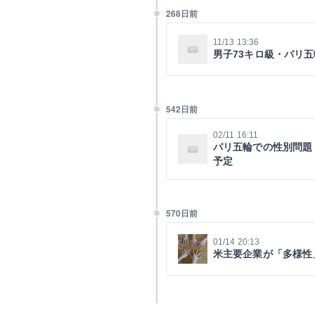
268日前
11/13 13:36
男子73キロ級・パリ
542日前
02/11 16:11
パリ五輪での性別問題
予定
570日前
01/14 20:13
米主要企業が「多様性