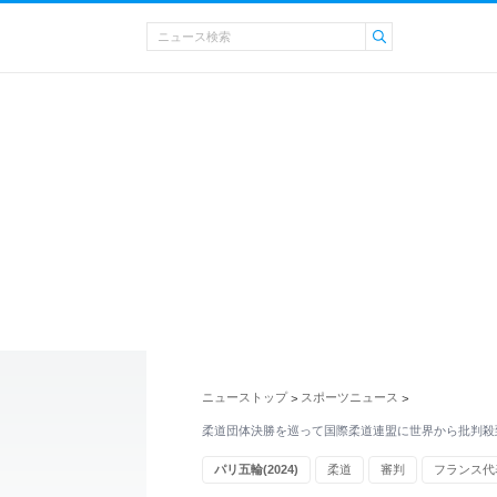
ニューストップ
スポーツニュース
>
>
柔道団体決勝を巡って国際柔道連盟に世界から批判殺
パリ五輪(2024)
柔道
審判
フランス代
スポーツニュース・トピックス