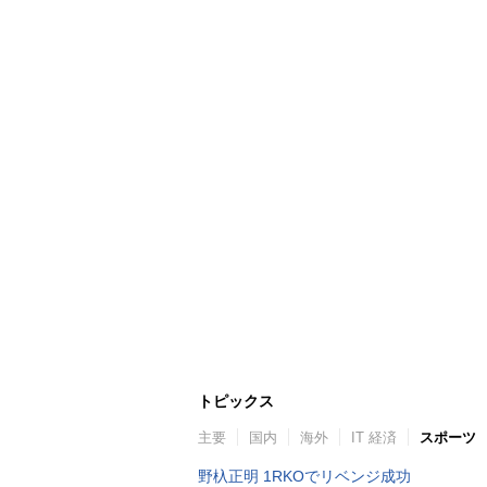
トピックス
主要
国内
海外
IT 経済
スポーツ
野杁正明 1RKOでリベンジ成功