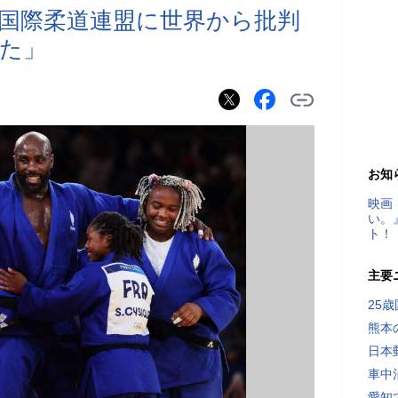
国際柔道連盟に世界から批判
た」
お知
映画
い。
ト！
主要
25
熊本
日本
車中
愛知