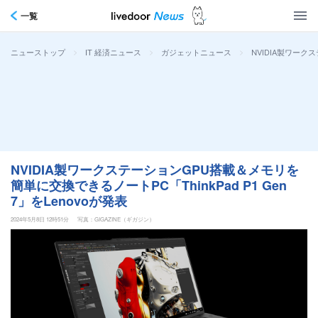
一覧
>
>
>
NVIDIA製ワーク
ニューストップ
IT 経済ニュース
ガジェットニュース
NVIDIA製ワークステーションGPU搭載＆メモリを
簡単に交換できるノートPC「ThinkPad P1 Gen
7」をLenovoが発表
2024年5月8日 12時51分
写真：GIGAZINE（ギガジン）