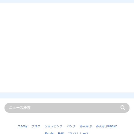
Peachy
ブログ
ショッピング
バンク
みんかぶ
みんかぶChoice
Kstyle
株探
プレスリリース