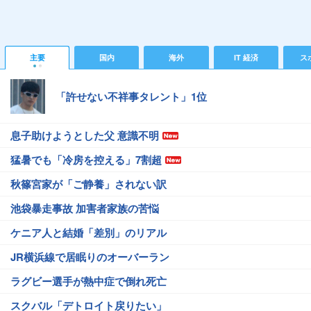
主要
国内
海外
IT 経済
ス
「許せない不祥事タレント」1位
息子助けようとした父 意識不明
猛暑でも「冷房を控える」7割超
秋篠宮家が「ご静養」されない訳
池袋暴走事故 加害者家族の苦悩
ケニア人と結婚「差別」のリアル
JR横浜線で居眠りのオーバーラン
ラグビー選手が熱中症で倒れ死亡
スクバル「デトロイト戻りたい」