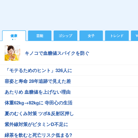
健康
芸能
ゴシップ
女子
トレンド
Y
キノコで血糖値スパイクを防ぐ
「モテるためのヒント」326人に
容姿と寿命 28年追跡で見えた差
あたりめ 血糖値を上げない理由
体重62kg→82kgに 寺田心の生活
夏のむくみ対策 ツボ&反射区押し
紫外線対策がビタミンD不足に
緑茶を飲むと死亡リスク低まる?