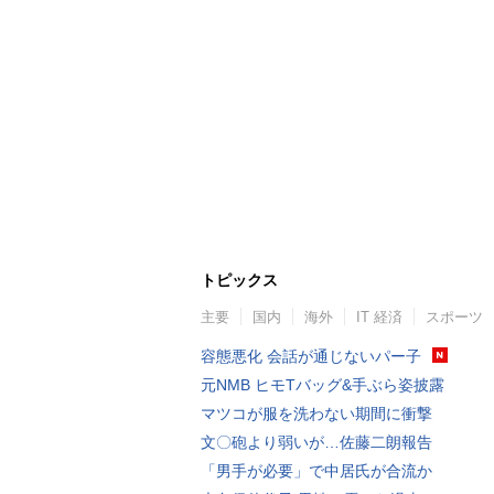
トピックス
主要
国内
海外
IT 経済
スポーツ
容態悪化 会話が通じないパー子
元NMB ヒモTバッグ&手ぶら姿披露
マツコが服を洗わない期間に衝撃
文〇砲より弱いが…佐藤二朗報告
「男手が必要」で中居氏が合流か