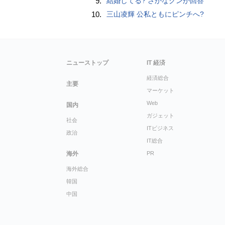
9.
結婚してる? さかなクンが回答
10.
三山凌輝 公私ともにピンチへ?
ニューストップ
IT 経済
経済総合
主要
マーケット
Web
国内
ガジェット
社会
ITビジネス
政治
IT総合
海外
PR
海外総合
韓国
中国