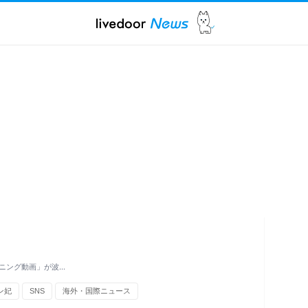
ニング動画」が波…
ン妃
SNS
海外・国際ニュース