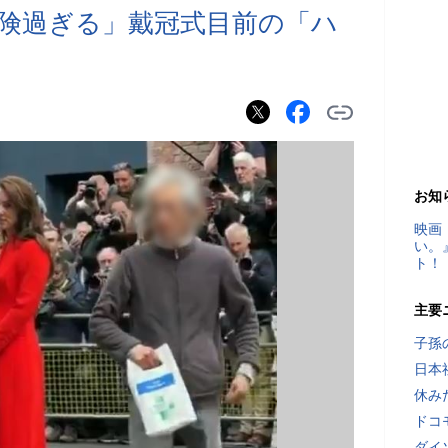
険過ぎる」戴冠式目前の「ハ
お知
映画
い。
ト！
主要
子孫
日本
休み
ドコ
ダイ