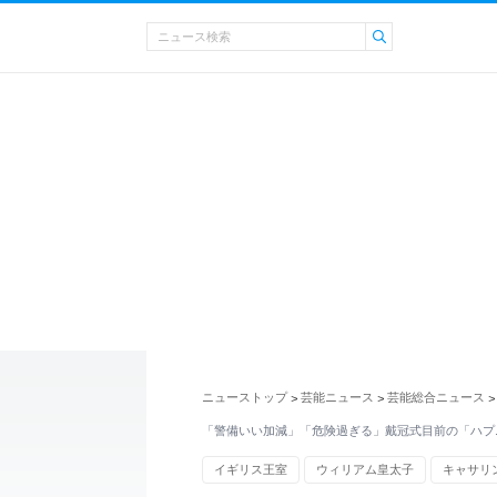
ニューストップ
芸能ニュース
芸能総合ニュース
>
>
>
「警備いい加減」「危険過ぎる」戴冠式目前の「ハプ
イギリス王室
ウィリアム皇太子
キャサリ