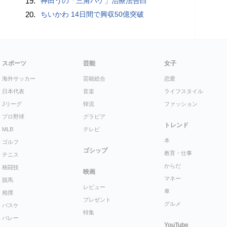
19.
神田うの「三角ハゲ」治療法告白
20.
ちいかわ 14日間で興収50億突破
スポーツ
芸能
女子
海外サッカー
芸能総合
恋愛
日本代表
音楽
ライフスタイル
Jリーグ
韓流
ファッション
プロ野球
グラビア
トレンド
MLB
テレビ
本
ゴルフ
ゴシップ
教育・仕事
テニス
からだ
格闘技
映画
マネー
競馬
レビュー
車
相撲
プレゼント
グルメ
バスケ
特集
バレー
YouTube