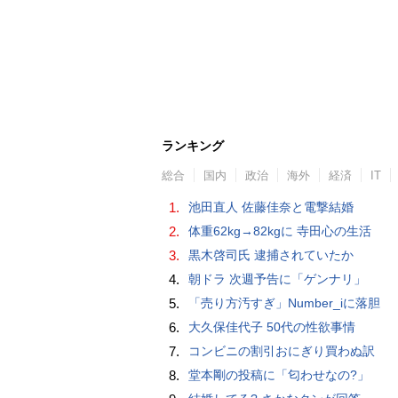
ランキング
総合
国内
政治
海外
経済
IT
1.
池田直人 佐藤佳奈と電撃結婚
2.
体重62kg→82kgに 寺田心の生活
3.
黒木啓司氏 逮捕されていたか
4.
朝ドラ 次週予告に「ゲンナリ」
5.
「売り方汚すぎ」Number_iに落胆
6.
大久保佳代子 50代の性欲事情
7.
コンビニの割引おにぎり買わぬ訳
8.
堂本剛の投稿に「匂わせなの?」