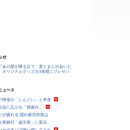
らせ
『あの星が降る丘で、君とまた出会いた
』オリジナルグッズを3名様にプレゼン
ニュース
の帰省が「しんどい」と本音
社会に広がる「孫疲れ」
だが疲れる 隠れ疲労対策は
モ新銀行「誕生祭」に盲点
ソーのモバブ使い倒してみた