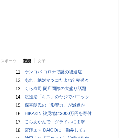
スポーツ
芸能
女子
11.
ケンコバ コロナで謎の後遺症
12.
あれ、絶対マツコだよね? 赤裸々
13.
くら寿司 閉店間際の大盛り話題
14.
渡邊渚「キス」のヤジでパニック
15.
森喜朗氏の「影響力」が減退か
16.
HIKAKIN 被災地に2000万円を寄付
17.
こらあかんで…グラドルに衝撃
18.
宮澤エマ DAIGOに「勘弁して」