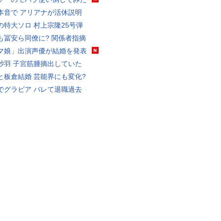
本音で アリアナが活休説明
の特大ソロ 村上宗隆25号弾
も冨安ら同僚に? 関係者指摘
マ娘」出演声優が結婚を発表
砂羽 子宮筋腫摘出していた
と板倉結婚 芸能界にも変化?
でグラビア バレて退職過去