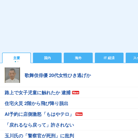
主要
国内
海外
IT 経済
ス
歌舞伎俳優 20代女性ひき逃げか
路上で女子児童に触れたか 逮捕
住宅火災 2階から飛び降り脱出
AI予約に店側激怒「もはやテロ」
「戻れるなら戻って」許されない
玉川氏の「警察官が死刑」に批判