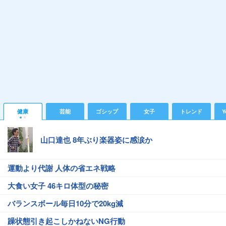
健康
芸能
ゴシップ
女子
トレンド
Y
山口達也 8年ぶり楽器姿に感涙か
運動より代謝 人体の省エネ戦略
大食い女子 46キロ体型の秘密
バランスボール毎日10分で20kg減
躁状態引き起こしかねないNG行動