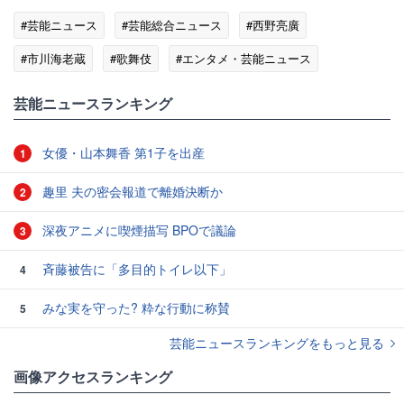
#芸能ニュース
#芸能総合ニュース
#西野亮廣
#市川海老蔵
#歌舞伎
#エンタメ・芸能ニュース
#ゴシップ
芸能ニュースランキング
女優・山本舞香 第1子を出産
1
趣里 夫の密会報道で離婚決断か
2
深夜アニメに喫煙描写 BPOで議論
3
斉藤被告に「多目的トイレ以下」
4
みな実を守った? 粋な行動に称賛
5
芸能ニュースランキングをもっと見る
画像アクセスランキング