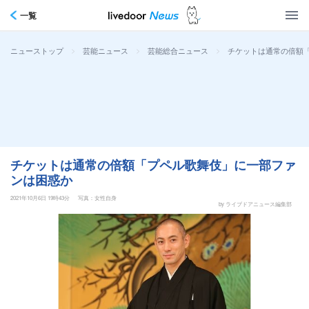
一覧
>
>
>
チケットは通常の倍額
ニューストップ
芸能ニュース
芸能総合ニュース
チケットは通常の倍額「プペル歌舞伎」に一部ファ
ンは困惑か
2021年10月6日 19時43分
写真：女性自身
by ライブドアニュース編集部