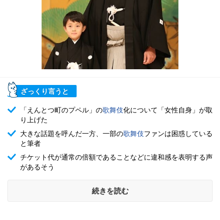
ざっくり言うと
「えんとつ町のプペル」の
歌舞伎
化について「女性自身」が取
り上げた
大きな話題を呼んだ一方、一部の
歌舞伎
ファンは困惑している
と筆者
チケット代が通常の倍額であることなどに違和感を表明する声
があるそう
続きを読む