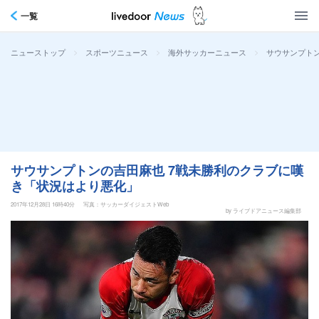
一覧
>
>
>
サウサンプト
ニューストップ
スポーツニュース
海外サッカーニュース
サウサンプトンの吉田麻也 7戦未勝利のクラブに嘆
き「状況はより悪化」
2017年12月28日 16時40分
写真：サッカーダイジェストWeb
by ライブドアニュース編集部