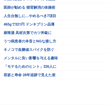
医師が勧める 猫背解消の体操術
人生台無しに…やめるべき7項目
465gで321円 ドンキプリン品薄
麻辣湯 具材次第でカツ丼級に
うつ病患者の本音とNGな接し方
キノコで血糖値スパイクを防ぐ
メンタルに良い影響を与える趣味
「モテるためのヒント」326人に
容姿と寿命 28年追跡で見えた差