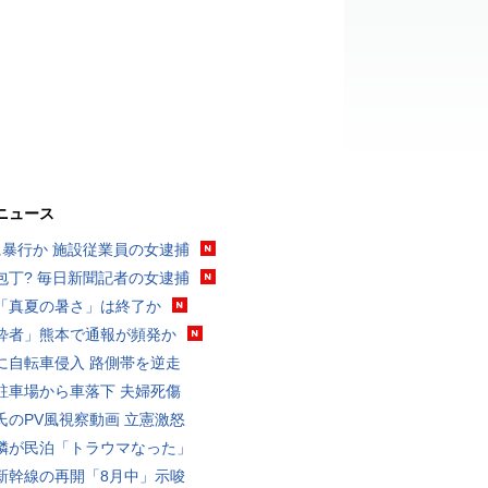
ニュース
に暴行か 施設従業員の女逮捕
包丁? 毎日新聞記者の女逮捕
「真夏の暑さ」は終了か
酔者」熊本で通報が頻発か
に自転車侵入 路側帯を逆走
駐車場から車落下 夫婦死傷
氏のPV風視察動画 立憲激怒
隣が民泊「トラウマなった」
新幹線の再開「8月中」示唆