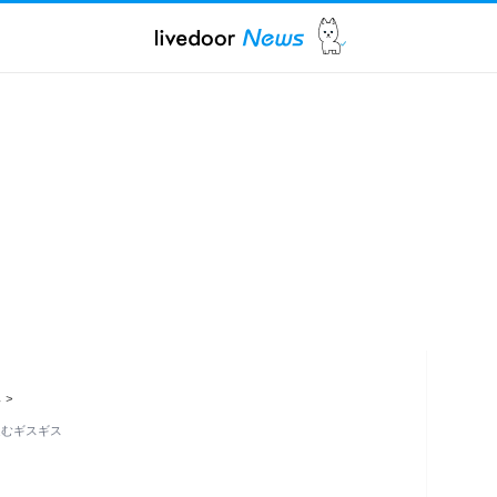
ス
>
進むギスギス