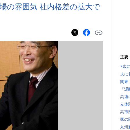
場の雰囲気 社内格差の拡大で
主要
7歳
夫に
関東
「泥
高速
立体
高市
家の
九州