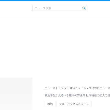
ニューストップ
IT 経済ニュース
経済総合ニュー
>
>
就活学生が見るべき職場の雰囲気 社内格差の拡大で
就活
企業・ビジネスニュース