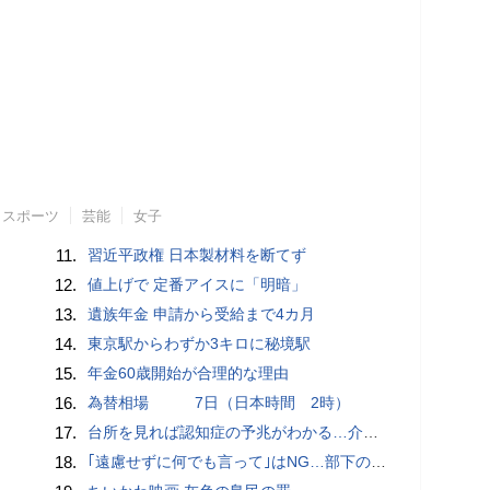
スポーツ
芸能
女子
11.
習近平政権 日本製材料を断てず
12.
値上げで 定番アイスに「明暗」
13.
遺族年金 申請から受給まで4カ月
14.
東京駅からわずか3キロに秘境駅
15.
年金60歳開始が合理的な理由
16.
為替相場 7日（日本時間 2時）
17.
台所を見れば認知症の予兆がわかる…介護のプロが断言｢物忘れ｣よりも早く気づける"食卓の異変"
18.
｢遠慮せずに何でも言って｣はNG…部下の本音を引き出す｢できる上司｣が使っている"言い換えフレーズ"