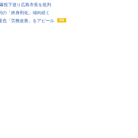
原爆投下巡り広島市長を批判
刑の「終身刑化」傾向続く
竜也「労務改善」をアピール