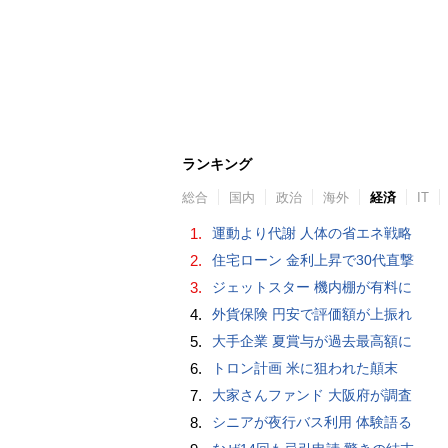
ランキング
総合
国内
政治
海外
経済
IT
1.
運動より代謝 人体の省エネ戦略
2.
住宅ローン 金利上昇で30代直撃
3.
ジェットスター 機内棚が有料に
4.
外貨保険 円安で評価額が上振れ
5.
大手企業 夏賞与が過去最高額に
6.
トロン計画 米に狙われた顛末
7.
大家さんファンド 大阪府が調査
8.
シニアが夜行バス利用 体験語る