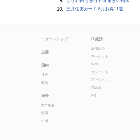
9.
なぜ14回も忌引申請 驚きの結末
10.
三井住友カード 8月お得11選
ニューストップ
IT 経済
経済総合
主要
マーケット
Web
国内
ガジェット
社会
ITビジネス
政治
IT総合
海外
PR
海外総合
韓国
中国