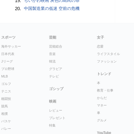
19.
ちいかわ映画 灰色の島民の罪
20.
中国製造業の低迷 空前の危機
スポーツ
芸能
女子
海外サッカー
芸能総合
恋愛
日本代表
音楽
ライフスタイル
Jリーグ
韓流
ファッション
プロ野球
グラビア
トレンド
MLB
テレビ
本
ゴルフ
ゴシップ
教育・仕事
テニス
からだ
格闘技
映画
マネー
競馬
レビュー
車
相撲
プレゼント
グルメ
バスケ
特集
バレー
YouTube