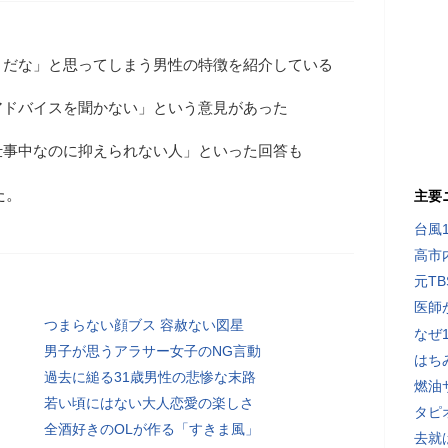
うだな」と思ってしまう男性の特徴を紹介している
アドバイスを聞かない」という意見があった
仕事中なのに抑えられない人」といった回答も
た。
主要
台風
高市
元T
医師
つまらない顔ブス 容赦ない図星
なぜ
男子が思うアラサー女子のNG言動
はち
過去に縋る31歳男性の悲惨な末路
燃油
若い頃にはない大人恋愛の楽しさ
タピ
全酒好きのOLが作る「すきま風」
去就