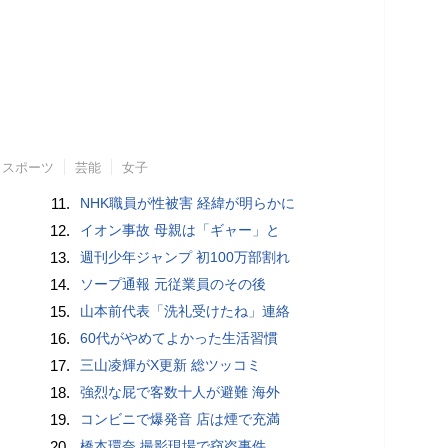
スポーツ
芸能
女子
11.
NHK職員が性被害 経緯が明らかに
12.
イオン事故 母親は「ギャー」と
13.
週刊少年ジャンプ 初100万部割れ
14.
ソープ通報 元従業員のその後
15.
山本前代表「洗礼受けたね」連絡
16.
60代がやめてよかった生活習慣
17.
三山凌輝がX更新 総ツッコミ
18.
強烈な屁で客数十人が避難 海外
19.
コンビニで爆発音 店は煙で充満
20.
橋本環奈 撮影現場で窃盗事件