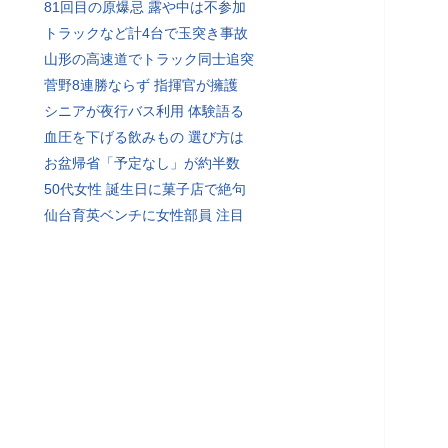
81回目の原爆忌 露や中は不参加
トラックなど計4台で玉突き事故
山形の高速道でトラック同士追突
菅野8連勝ならず 指揮官が擁護
シニアが夜行バス利用 体験語る
血圧を下げる飲みもの 選び方は
お盆帰省「予定なし」が約半数
50代女性 誕生日に菓子店で絶句
仙台育英ベンチに女性部員 注目