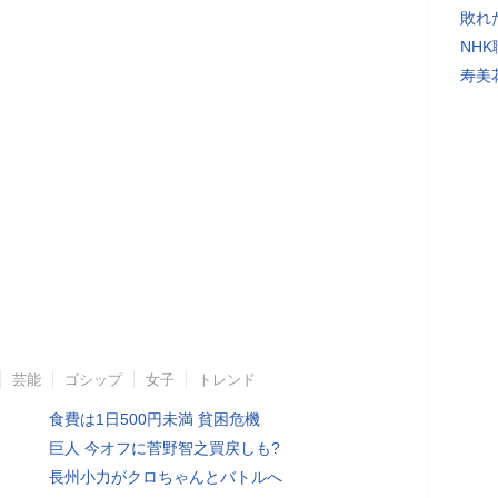
敗れ
NH
寿美
芸能
ゴシップ
女子
トレンド
食費は1日500円未満 貧困危機
巨人 今オフに菅野智之買戻しも?
長州小力がクロちゃんとバトルへ