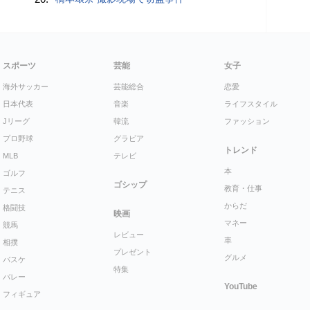
スポーツ
芸能
女子
海外サッカー
芸能総合
恋愛
日本代表
音楽
ライフスタイル
Jリーグ
韓流
ファッション
プロ野球
グラビア
トレンド
MLB
テレビ
本
ゴルフ
ゴシップ
教育・仕事
テニス
からだ
格闘技
映画
マネー
競馬
レビュー
車
相撲
プレゼント
グルメ
バスケ
特集
バレー
YouTube
フィギュア