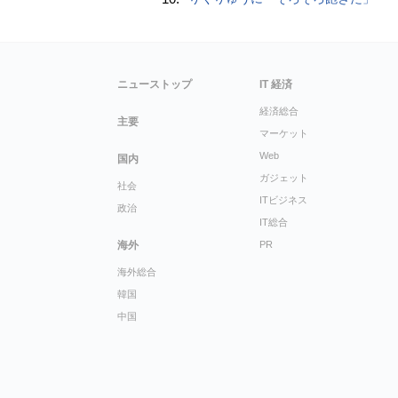
ニューストップ
IT 経済
経済総合
主要
マーケット
Web
国内
ガジェット
社会
ITビジネス
政治
IT総合
海外
PR
海外総合
韓国
中国