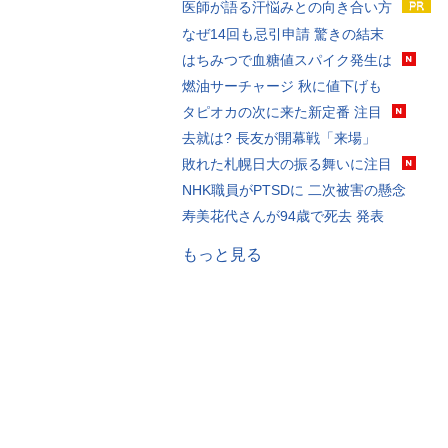
医師が語る汗悩みとの向き合い方
なぜ14回も忌引申請 驚きの結末
はちみつで血糖値スパイク発生は
燃油サーチャージ 秋に値下げも
タピオカの次に来た新定番 注目
去就は? 長友が開幕戦「来場」
敗れた札幌日大の振る舞いに注目
NHK職員がPTSDに 二次被害の懸念
寿美花代さんが94歳で死去 発表
もっと見る