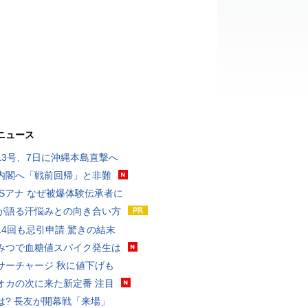
ニュース
13号、7日に沖縄本島直撃へ
内閣へ「戦前回帰」と非難
BSアナ なぜ被爆体験伝承者に
が語る汗悩みとの向き合い方
14回も忌引申請 驚きの結末
みつで血糖値スパイク発生は
サーチャージ 秋に値下げも
オカの次に来た新定番 注目
は? 長友が開幕戦「来場」