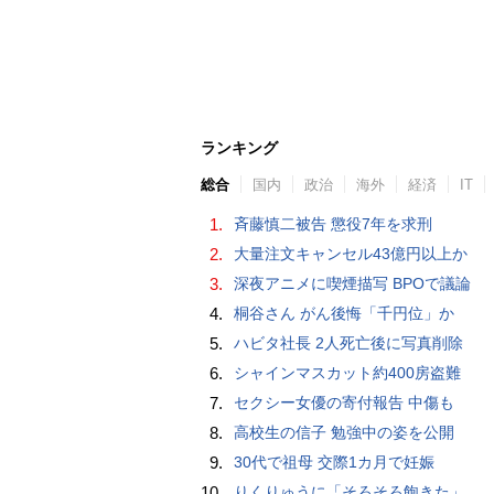
ランキング
総合
国内
政治
海外
経済
IT
1.
斉藤慎二被告 懲役7年を求刑
2.
大量注文キャンセル43億円以上か
3.
深夜アニメに喫煙描写 BPOで議論
4.
桐谷さん がん後悔「千円位」か
5.
ハビタ社長 2人死亡後に写真削除
6.
シャインマスカット約400房盗難
7.
セクシー女優の寄付報告 中傷も
8.
高校生の信子 勉強中の姿を公開
9.
30代で祖母 交際1カ月で妊娠
10.
りくりゅうに「そろそろ飽きた」