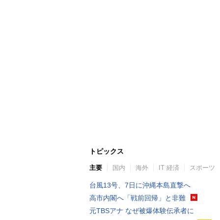
トピックス
主要
国内
海外
IT 経済
スポーツ
台風13号、7日に沖縄本島直撃へ
高市内閣へ「戦前回帰」と非難
元TBSアナ なぜ被爆体験伝承者に