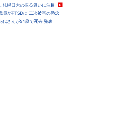
た札幌日大の振る舞いに注目
K職員がPTSDに 二次被害の懸念
花代さんが94歳で死去 発表