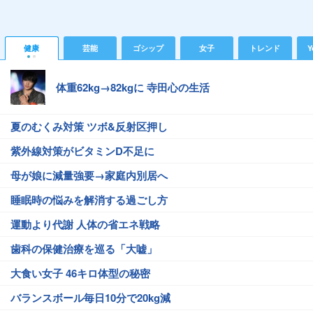
健康
芸能
ゴシップ
女子
トレンド
Y
体重62kg→82kgに 寺田心の生活
夏のむくみ対策 ツボ&反射区押し
紫外線対策がビタミンD不足に
母が娘に減量強要→家庭内別居へ
睡眠時の悩みを解消する過ごし方
運動より代謝 人体の省エネ戦略
歯科の保健治療を巡る「大嘘」
大食い女子 46キロ体型の秘密
バランスボール毎日10分で20kg減