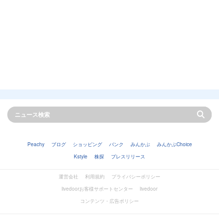
Peachy
ブログ
ショッピング
バンク
みんかぶ
みんかぶChoice
Kstyle
株探
プレスリリース
運営会社
利用規約
プライバシーポリシー
livedoorお客様サポートセンター
livedoor
コンテンツ・広告ポリシー