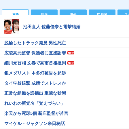
主要
国内
海外
IT 経済
ス
池田直人 佐藤佳奈と電撃結婚
脱輪したトラック発見 男性死亡
広陵高元監督 保護者に直接謝罪
細川元首相 文春で高市首相批判
銀メダリスト 本多灯被告を起訴
タイ学校銃撃 成績でストレスか
正常な組織を誤摘出 重篤な状態
れいわの新党名「覚えづらい」
楽天から死球5個 新庄監督が苦言
マイケル・ジャクソン来日秘話