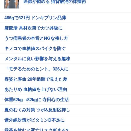
医師が勧める 猫背解消の体操術
465gで321円 ドンキプリン品薄
麻辣湯 具材次第でカツ丼級に
うつ病患者の本音とNGな接し方
キノコで血糖値スパイクを防ぐ
メンタルに良い影響を与える趣味
「モテるためのヒント」326人に
容姿と寿命 28年追跡で見えた差
あたりめ 血糖値を上げない理由
体重62kg→82kgに 寺田心の生活
夏のむくみ対策 ツボ&反射区押し
紫外線対策がビタミンD不足に
緑茶を飲むと死亡リスク低まる?