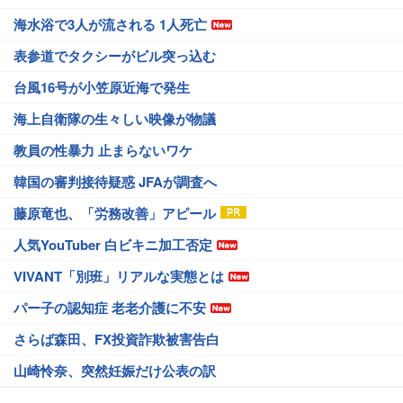
海水浴で3人が流される 1人死亡
表参道でタクシーがビル突っ込む
台風16号が小笠原近海で発生
海上自衛隊の生々しい映像が物議
教員の性暴力 止まらないワケ
韓国の審判接待疑惑 JFAが調査へ
藤原竜也、「労務改善」アピール
人気YouTuber 白ビキニ加工否定
VIVANT「別班」リアルな実態とは
パー子の認知症 老老介護に不安
さらば森田、FX投資詐欺被害告白
山崎怜奈、突然妊娠だけ公表の訳