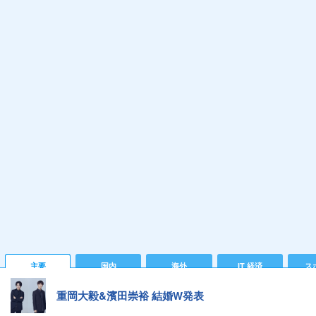
主要
国内
海外
IT 経済
ス
重岡大毅&濱田崇裕 結婚W発表