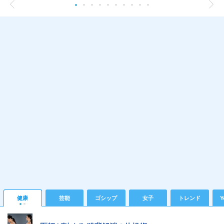
健康
芸能
ゴシップ
女子
トレンド
Y