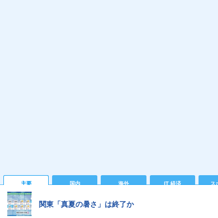
主要
国内
海外
IT 経済
ス
関東「真夏の暑さ」は終了か