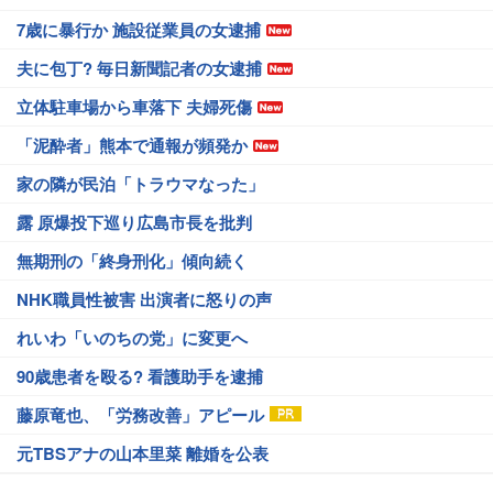
7歳に暴行か 施設従業員の女逮捕
夫に包丁? 毎日新聞記者の女逮捕
立体駐車場から車落下 夫婦死傷
「泥酔者」熊本で通報が頻発か
家の隣が民泊「トラウマなった」
露 原爆投下巡り広島市長を批判
無期刑の「終身刑化」傾向続く
NHK職員性被害 出演者に怒りの声
れいわ「いのちの党」に変更へ
90歳患者を殴る? 看護助手を逮捕
藤原竜也、「労務改善」アピール
元TBSアナの山本里菜 離婚を公表