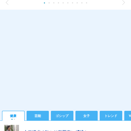
健康
芸能
ゴシップ
女子
トレンド
Y