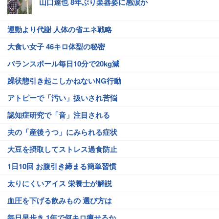
山口達也 8年ぶり楽器姿に感涙か
運動より代謝 人体の省エネ戦略
大食い女子 46キロ体型の秘密
バランスボール毎日10分で20kg減
躁状態引き起こしかねないNG行動
アトピーで「汚い」扱いされ苦悩
認知症研究で「音」注目される
夫の「産後うつ」にみられる症状
大豆を摂取してストレス過食防止
1日10回 お腹引き締まる簡単習慣
太りにくいアイス 栄養士が解説
血圧を下げる飲みもの 選び方は
毎日早歩き 1年で何キロ痩せるか