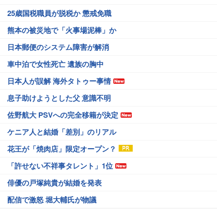
25歳国税職員が脱税か 懲戒免職
熊本の被災地で「火事場泥棒」か
日本郵便のシステム障害が解消
車中泊で女性死亡 遺族の胸中
日本人が誤解 海外タトゥー事情
息子助けようとした父 意識不明
佐野航大 PSVへの完全移籍が決定
ケニア人と結婚「差別」のリアル
花王が「焼肉店」限定オープン？
「許せない不祥事タレント」1位
俳優の戸塚純貴が結婚を発表
配信で激怒 堀大輔氏が物議