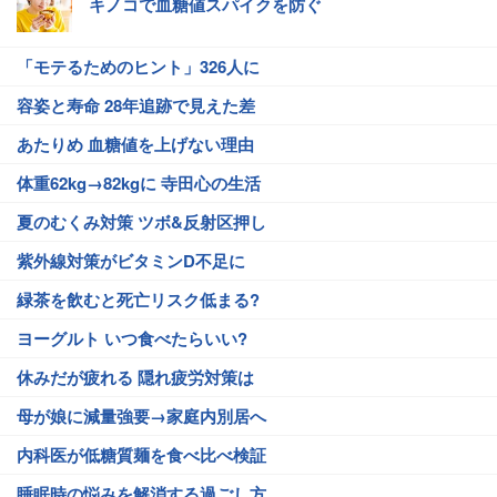
キノコで血糖値スパイクを防ぐ
「モテるためのヒント」326人に
容姿と寿命 28年追跡で見えた差
あたりめ 血糖値を上げない理由
体重62kg→82kgに 寺田心の生活
夏のむくみ対策 ツボ&反射区押し
紫外線対策がビタミンD不足に
緑茶を飲むと死亡リスク低まる?
ヨーグルト いつ食べたらいい?
休みだが疲れる 隠れ疲労対策は
母が娘に減量強要→家庭内別居へ
内科医が低糖質麺を食べ比べ検証
睡眠時の悩みを解消する過ごし方