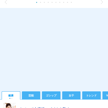
健康
芸能
ゴシップ
女子
トレンド
Y