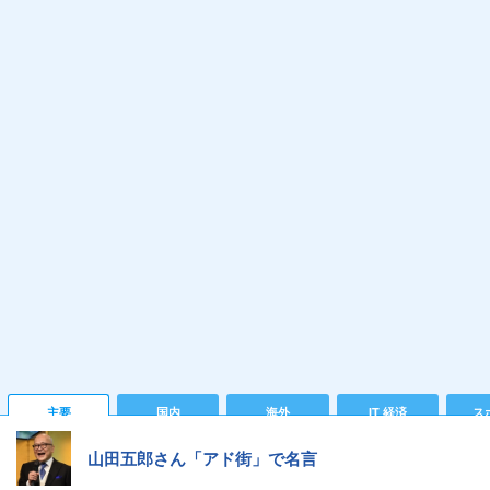
主要
国内
海外
IT 経済
ス
山田五郎さん「アド街」で名言