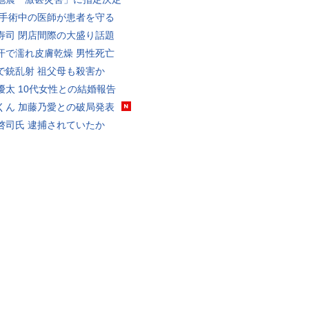
 手術中の医師が患者を守る
寿司 閉店間際の大盛り話題
汗で濡れ皮膚乾燥 男性死亡
で銃乱射 祖父母も殺害か
優太 10代女性との結婚報告
くん 加藤乃愛との破局発表
啓司氏 逮捕されていたか