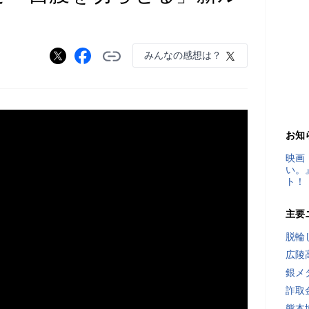
みんなの感想は？
お知
映画
い。
ト！
主要
脱輪
広陵
銀メ
詐取
熊本