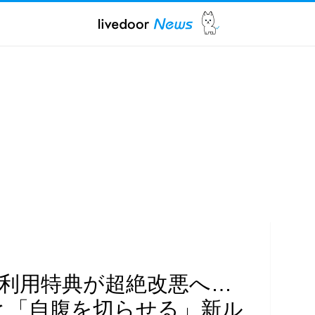
間利用特典が超絶改悪へ…
と「自腹を切らせる」新ル