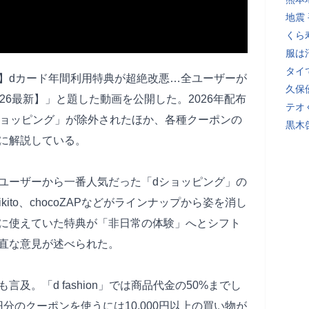
地震
くら
服は
タイ
】dカード年間利用特典が超絶改悪…全ユーザーが
久保
26最新】」と題した動画を公開した。2026年配布
テオ
ショッピング」が除外されたほか、各種クーポンの
黒木
に解説している。
ユーザーから一番人気だった「dショッピング」の
ito、chocoZAPなどがラインナップから姿を消し
に使えていた特典が「非日常の体験」へとシフト
直な意見が述べられた。
及。「d fashion」では商品代金の50%までし
円分のクーポンを使うには10,000円以上の買い物が