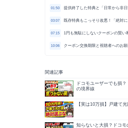
提供終了した特典と「日常から非日
01:50
既存特典もこっそり改悪！「絶対に
03:07
1円も無駄にしないクーポンの賢い
07:15
クーポン交換期限と視聴者へのお願
10:06
関連記事
ドコモユーザーでも損？
の境界線
【実は10万損】戸建て
知らないと大損？ドコモの