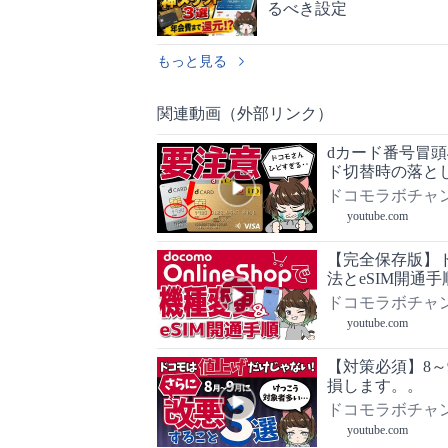
るべき設定
もっと見る
関連動画（外部リンク）
dカード番号冒頭4
ド切替時の落と
ドコモラボチャ
youtube.com
【完全保存版】
法とeSIM開通手
ドコモラボチャ
youtube.com
【対策必須】8
損します。。
ドコモラボチャ
youtube.com