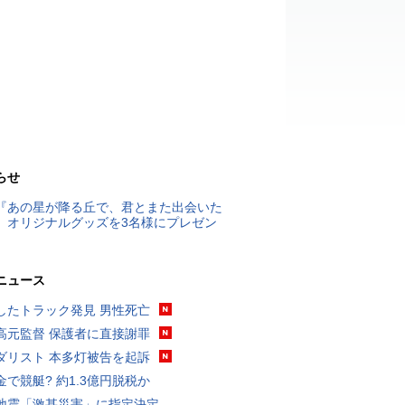
らせ
『あの星が降る丘で、君とまた出会いた
』オリジナルグッズを3名様にプレゼン
ニュース
したトラック発見 男性死亡
高元監督 保護者に直接謝罪
ダリスト 本多灯被告を起訴
金で競艇? 約1.3億円脱税か
地震「激甚災害」に指定決定