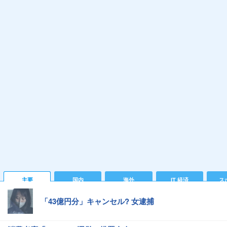
主要
国内
海外
IT 経済
ス
「43億円分」キャンセル? 女逮捕