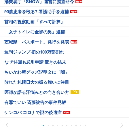
消費者庁「SNOW」運営に措置命令
90歳患者を殴る? 看護助手を逮捕
首相の視察動画「すべて計算」
「女子トイレに全裸の男」逮捕
茨城県「パスポート」発行を発表
週刊ジャンプ 初の100万部割れ
なぜ14回も忌引申請 驚きの結末
ちいかわ新グッズ説明文に「闇」
敗れた札幌日大の振る舞いに注目
医師が語る汗悩みとの向き合い方
有罪でいい 斉藤被告の事件見解
ケンコバ コロナで謎の後遺症