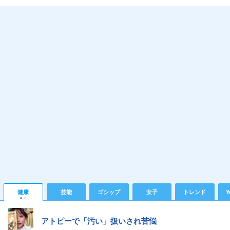
健康
芸能
ゴシップ
女子
トレンド
Y
アトピーで「汚い」扱いされ苦悩