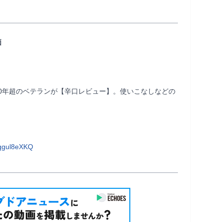
価
30年超のベテランが【辛口レビュー】。使いこなしなどの
qgul8eXKQ