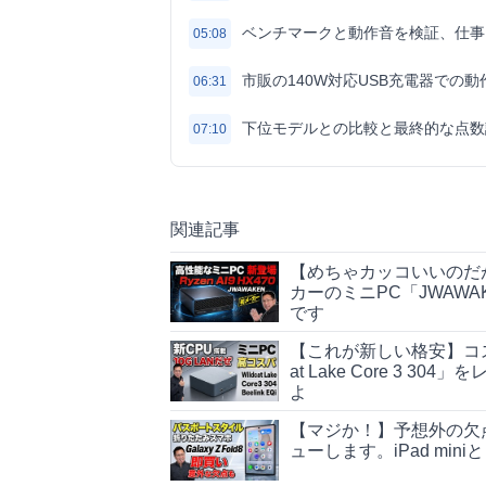
ベンチマークと動作音を検証、仕事
05:08
市販の140W対応USB充電器での動
06:31
下位モデルとの比較と最終的な点数
07:10
関連記事
【めちゃカッコいいのだ
カーのミニPC「JWAWAK
です
【これが新しい格安】コスパ重
at Lake Core 3 
よ
【マジか！】予想外の欠点も
ューします。iPad min