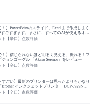
】PowerPointのスライド、Excelまで作成しまく
rk」がすごすぎます。まさに、すべてのAIが使えるオー
ワークスペースですね！
ット【辛口】点数評価
で！】信じられないほど明るく見える、撮れる！フ
ョンゴーグル 「Akaso Seemor」をレビュー
ット【辛口】点数評価
トすごい】最新のプリンターは思ったよりもかなり
other インクジェットプリンター DCP-J929N」
す
ット【辛口】点数評価