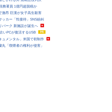
代税務署員 1億円超脱税か
で激昂 巨漢が女子高生殺害
サッカー「性接待」SNS紛糾
リパーク 新施設が誕生へ
 古いPCが復活するUSB
キュメンタル」米国で初制作
蘭丸「喫煙者の権利が侵害」