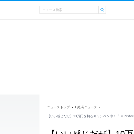
ニューストップ
IT 経済ニュース
>
>
【いい感じだぜ】10万円を切るキャンペン中！「 Minisforum 
【いい感じだぜ】10