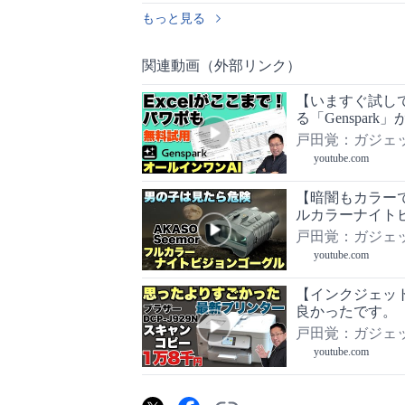
もっと見る
関連動画（外部リンク）
【いますぐ試して！
る「Genspa
ルインワンAI
戸田覚：ガジェ
youtube.com
【暗闇もカラー
ルカラーナイトビジ
戸田覚：ガジェ
youtube.com
【インクジェッ
良かったです。「Br
をレビューしま
戸田覚：ガジェ
youtube.com