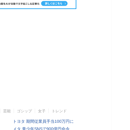
芸能
ゴシップ
女子
トレンド
トヨタ 期間従業員手当100万円に
メタ 青少年SNSで900億円命令