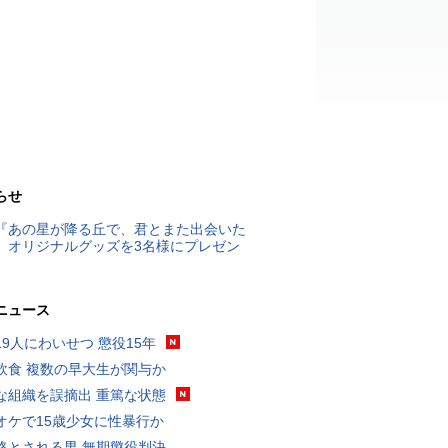
らせ
『あの星が降る丘で、君とまた出会いた
』オリジナルグッズを3名様にプレゼン
ニュース
19人にわいせつ 懲役15年
飲食 複数の早大生が関与か
な組織を誤摘出 重篤な状態
オケで15歳少女に性暴行か
格とされる男 無期懲役判決