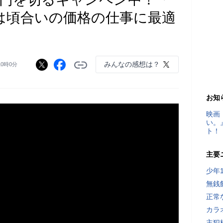
Plus」は頃合いの価格の仕事に最適
みんなの感想は？
10時0分
お知
映画
い。
ト！
主要
少年
無銭
正常
カラ
主犯