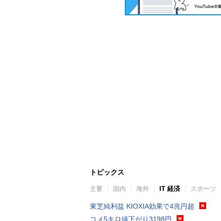
トピックス
主要
国内
海外
IT 経済
スポーツ
東芝純利益 KIOXIA効果で4兆円超
コメ5キロ値下がり3198円