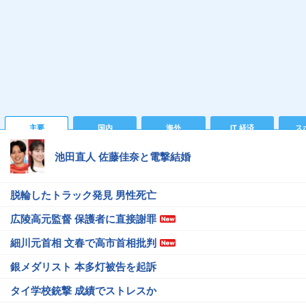
主要
国内
海外
IT 経済
ス
池田直人 佐藤佳奈と電撃結婚
脱輪したトラック発見 男性死亡
広陵高元監督 保護者に直接謝罪
細川元首相 文春で高市首相批判
銀メダリスト 本多灯被告を起訴
タイ学校銃撃 成績でストレスか