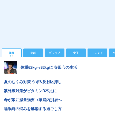
健康
芸能
ゴシップ
女子
トレンド
Y
体重62kg→82kgに 寺田心の生活
夏のむくみ対策 ツボ&反射区押し
紫外線対策がビタミンD不足に
母が娘に減量強要→家庭内別居へ
睡眠時の悩みを解消する過ごし方