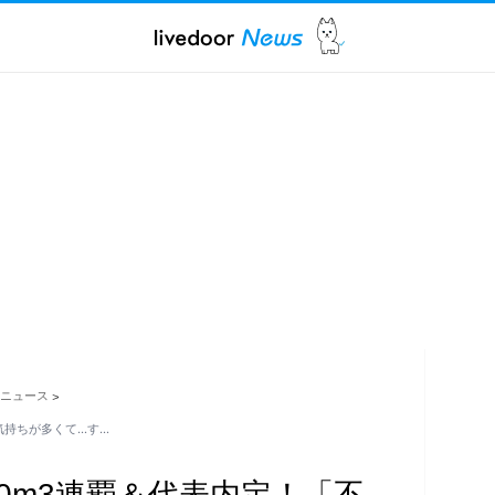
ニュース
>
気持ちが多くて…す…
00m3連覇＆代表内定！「不