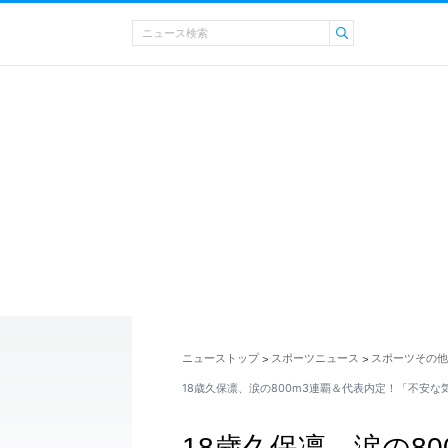
ニューストップ
スポーツニュース
スポーツその他
>
>
18歳久保凛、涙の800m3連覇＆代表内定！「不安な
18歳久保凛、涙の8