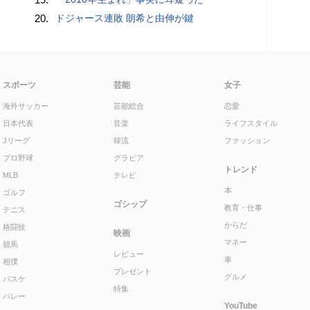
20.
ドジャース連敗 朗希と由伸が鍵
スポーツ
芸能
女子
海外サッカー
芸能総合
恋愛
日本代表
音楽
ライフスタイル
Jリーグ
韓流
ファッション
プロ野球
グラビア
トレンド
MLB
テレビ
本
ゴルフ
ゴシップ
教育・仕事
テニス
からだ
格闘技
映画
マネー
競馬
レビュー
車
相撲
プレゼント
グルメ
バスケ
特集
バレー
YouTube