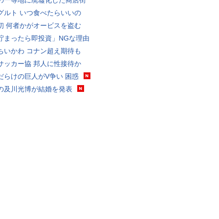
の一等地に廃墟化した商店街
グルト いつ食べたらいいの
初 何者かがオービスを盗む
貯まったら即投資」NGな理由
ちいかわ コナン超え期待も
サッカー協 邦人に性接待か
だらけの巨人がV争い 困惑
の及川光博が結婚を発表