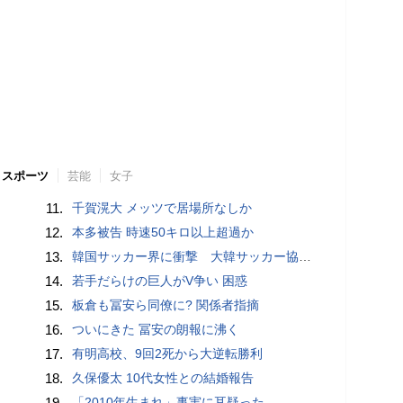
スポーツ
芸能
女子
11.
千賀滉大 メッツで居場所なしか
12.
本多被告 時速50キロ以上超過か
13.
韓国サッカー界に衝撃 大韓サッカー協会に外国人審判への“性的接待”疑惑 韓国メディアが報道
14.
若手だらけの巨人がV争い 困惑
15.
板倉も冨安ら同僚に? 関係者指摘
16.
ついにきた 冨安の朗報に沸く
17.
有明高校、9回2死から大逆転勝利
18.
久保優太 10代女性との結婚報告
19.
「2010年生まれ」事実に耳疑った