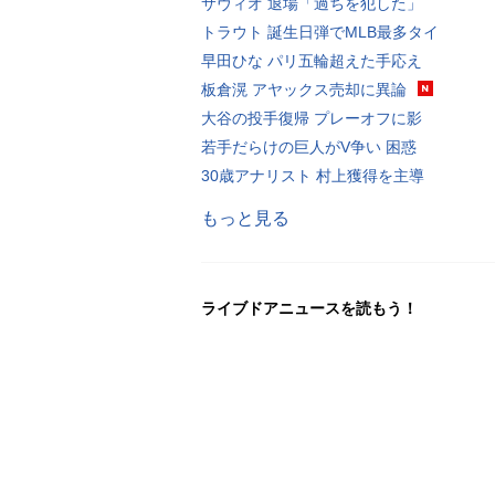
サヴィオ 退場「過ちを犯した」
トラウト 誕生日弾でMLB最多タイ
早田ひな パリ五輪超えた手応え
板倉滉 アヤックス売却に異論
大谷の投手復帰 プレーオフに影
若手だらけの巨人がV争い 困惑
30歳アナリスト 村上獲得を主導
もっと見る
ライブドアニュースを読もう！