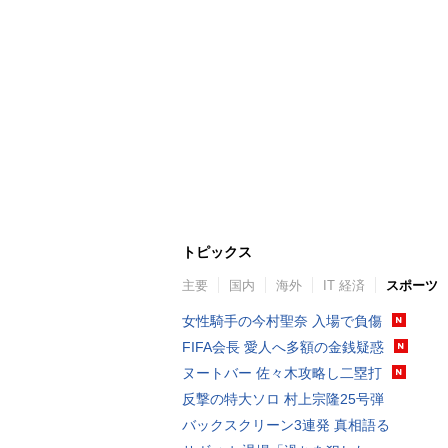
トピックス
主要
国内
海外
IT 経済
スポーツ
女性騎手の今村聖奈 入場で負傷
FIFA会長 愛人へ多額の金銭疑惑
ヌートバー 佐々木攻略し二塁打
反撃の特大ソロ 村上宗隆25号弾
バックスクリーン3連発 真相語る