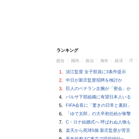
ランキング
総合
国内
政治
海外
経済
IT
1.
須江監督 女子部員に3条件提示
2.
中日が新庄監督招聘を検討か
3.
巨人のベテラン左腕が「密会」か
4.
バルサ下部組織に有望日本人いる
5.
FIFA会長に「驚きの日常と素顔」
6.
「ゆで太郎」の大卒初任給が衝撃
7.
C・ロナ結婚式へ 呼ばれぬ人物も
8.
楽天から死球5個 新庄監督が苦言
9.
長友佑都 FC東京で現役続行へ