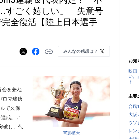
…すごく嬉しい」 失意号
で完全復活【陸上日本選手
みんなの感想は？
お知
映画
い。
ト！
考会を兼ね
主要
パロマ瑞穂
台風
トルで久保
大阪
を達成。ア
ウソ
を突破し、代
レン
写真拡大