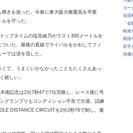
大阪
ヨー
輝きを放った。今春に東大阪大敬愛高を卒業
全国
トルを守った。
「金
映画
トップタイムの塩見綾乃がラスト300メートルを
韓国
についた。最後の直線でライバルをかわしてフィ
若手
ューでは涙を流した。
俳優
多くて、うまくいかなかったこともたくさんあっ
ごく嬉しい」
木南記念は2分7秒47で7位完敗し、レース後に号
デングランプリもコンディション不良で欠場。試練
 DISTANCE CIRCUITを2分2秒76で制し、復