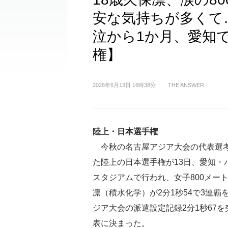
安な気持ちが多くて
泣から1か月、愛知
権】
2026年6月13日 16時38分
THE ANSWER
陸上・日本選手権
今秋の名古屋アジア大会の代表選
た陸上の日本選手権が13日、愛知・
スタジアムで行われ、女子800メー
凛（積水化学）が2分1秒54で3連覇
ジア大会の派遣設定記録2分1秒67
表に決まった。