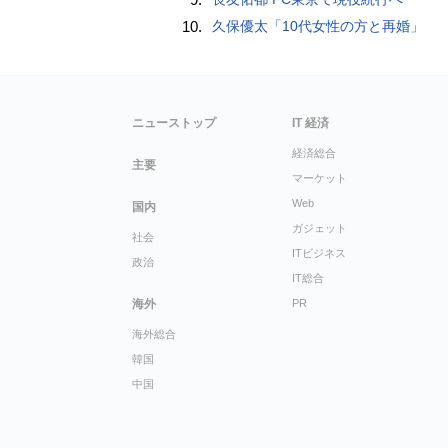
10.
久保優太「10代女性の方と再婚」
ニューストップ
IT 経済
経済総合
主要
マーケット
Web
国内
ガジェット
社会
ITビジネス
政治
IT総合
海外
PR
海外総合
韓国
中国