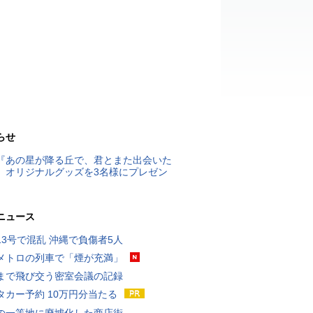
らせ
『あの星が降る丘で、君とまた出会いた
』オリジナルグッズを3名様にプレゼン
ニュース
13号で混乱 沖縄で負傷者5人
メトロの列車で「煙が充満」
まで飛び交う密室会議の記録
タカー予約 10万円分当たる