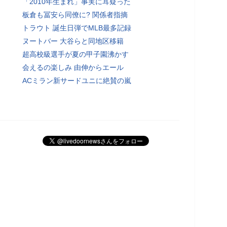
「2010年生まれ」事実に耳疑った
板倉も冨安ら同僚に? 関係者指摘
トラウト 誕生日弾でMLB最多記録
ヌートバー 大谷らと同地区移籍
超高校級選手が夏の甲子園沸かす
会えるの楽しみ 由伸からエール
ACミラン新サードユニに絶賛の嵐