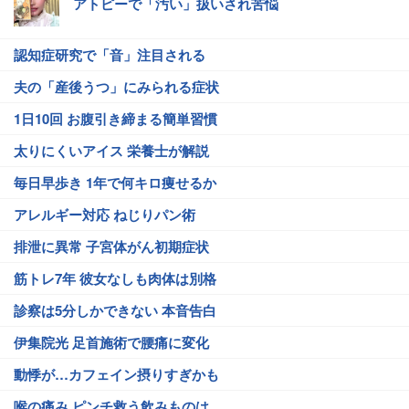
アトピーで「汚い」扱いされ苦悩
認知症研究で「音」注目される
夫の「産後うつ」にみられる症状
1日10回 お腹引き締まる簡単習慣
太りにくいアイス 栄養士が解説
毎日早歩き 1年で何キロ痩せるか
アレルギー対応 ねじりパン術
排泄に異常 子宮体がん初期症状
筋トレ7年 彼女なしも肉体は別格
診察は5分しかできない 本音告白
伊集院光 足首施術で腰痛に変化
動悸が…カフェイン摂りすぎかも
喉の痛み ピンチ救う飲みものは