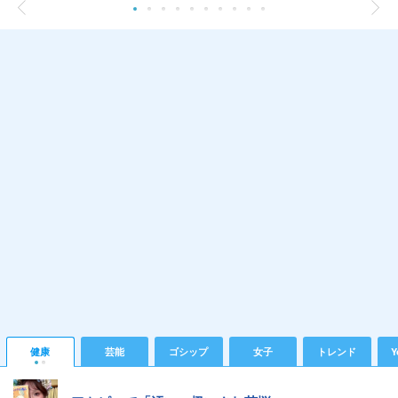
健康
芸能
ゴシップ
女子
トレンド
Y