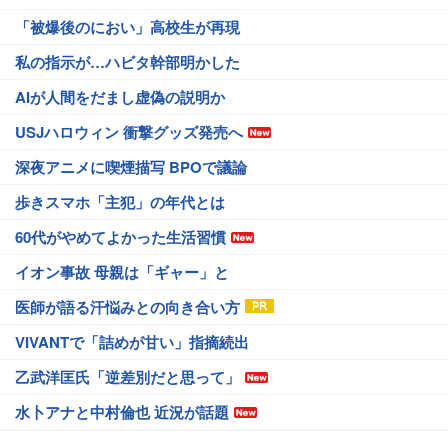
「被爆後のにおい」高校生が再現
私の指示が…ハビタ幹部明かした
AIが人間をだまし虚偽の説明か
USJハロウィン 衝撃グッズ発売へ
深夜アニメに喫煙描写 BPOで議論
歩きスマホ「主犯」の年代とは
60代がやめてよかった生活習慣
イオン事故 母親は「ギャー」と
医師が語る汗悩みとの向き合い方
VIVANTで「詰めが甘い」指摘続出
乙武洋匡氏「逆差別だと思って」
水卜アナと中村倫也 近況が話題