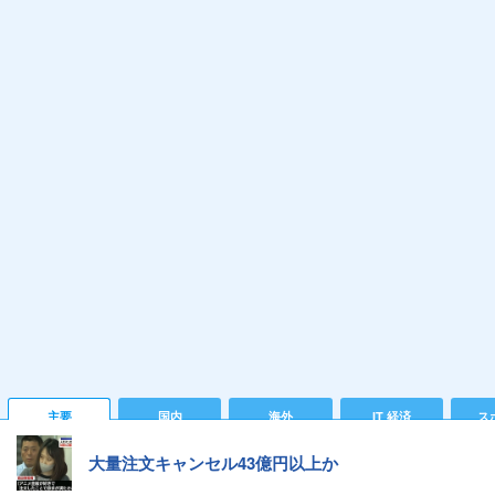
主要
国内
海外
IT 経済
ス
大量注文キャンセル43億円以上か