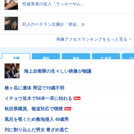
性被害者の友人「ラッキーやん」
巨人のベテラン左腕が「密会」か
画像アクセスランキングをもっと見る
主要
国内
海外
IT 経済
ス
海上自衛隊の生々しい映像が物議
槍ヶ岳に遺体 周辺で19歳不明
イチョウ並木で54本一斉に枯れる
秋田県職員、報道対応で喫煙
風呂を覗くため敷地侵入 49歳男
列に割り込んだ男女 青ざめ逃亡