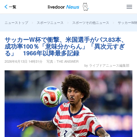
一覧
>
>
>
サッカーW杯
ニューストップ
スポーツニュース
スポーツその他ニュース
サッカーW杯で衝撃、米国選手がパス83本、
成功率100％「意味分からん」「異次元すぎ
る」 1966年以降最多記録
2026年6月13日 14時31分
写真：THE ANSWER
by ライブドアニュース編集部