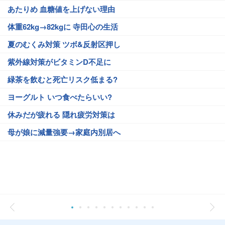
あたりめ 血糖値を上げない理由
体重62kg→82kgに 寺田心の生活
夏のむくみ対策 ツボ&反射区押し
紫外線対策がビタミンD不足に
緑茶を飲むと死亡リスク低まる?
ヨーグルト いつ食べたらいい?
休みだが疲れる 隠れ疲労対策は
母が娘に減量強要→家庭内別居へ