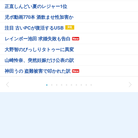
正直しんどい夏のレジャー1位
児ポ動画770本 酒飲ませ性加害か
注目 古いPCが復活するUSB
レインボー池田 求婚失敗も告白
大野智のびっしりタトゥーに異変
山崎怜奈、突然妊娠だけ公表の訳
神田うの 盗難被害で叩かれた訳