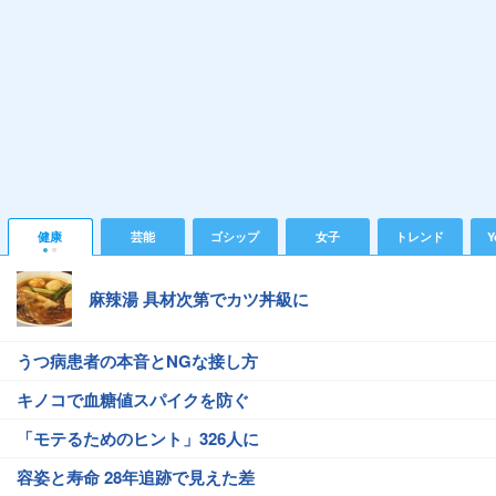
健康
芸能
ゴシップ
女子
トレンド
Y
麻辣湯 具材次第でカツ丼級に
うつ病患者の本音とNGな接し方
キノコで血糖値スパイクを防ぐ
「モテるためのヒント」326人に
容姿と寿命 28年追跡で見えた差