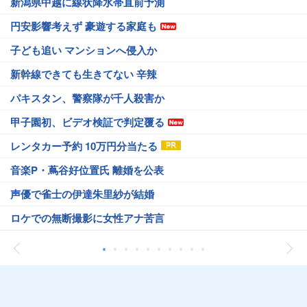
新潟県中越に線状降水帯直前予測
円安影響考えず 豪遊する家庭も
子ども追い マンションへ侵入か
新幹線できても生きてない 辛辣
パキスタン、警察隊が千人殺害か
甲子園初、ビデオ検証で判定覆る
レンタカー予約 10万円分当たる
音楽P・蔦谷好位置氏 離婚を公表
声優で雀士の伊達朱里紗が結婚
ロケでの無断撮影に女性アナ苦言