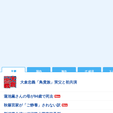
主要
国内
海外
IT 経済
ス
大倉忠義「鳥貴族」実父と初共演
蓮池薫さんの母が94歳で死去
秋篠宮家が「ご静養」されない訳