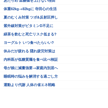
あたりめ 血糖値を上げない理由
体重62kg→82kgに 寺田心の生活
夏のむくみ対策 ツボ&反射区押し
紫外線対策がビタミンD不足に
緑茶を飲むと死亡リスク低まる?
ヨーグルト いつ食べたらいい?
休みだが疲れる 隠れ疲労対策は
内科医が低糖質麺を食べ比べ検証
母が娘に減量強要→家庭内別居へ
睡眠時の悩みを解消する過ごし方
運動より代謝 人体の省エネ戦略