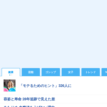
健康
芸能
ゴシップ
女子
トレンド
Y
「モテるためのヒント」326人に
容姿と寿命 28年追跡で見えた差