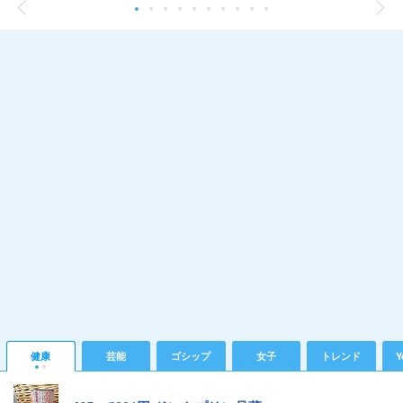
健康
芸能
ゴシップ
女子
トレンド
Y