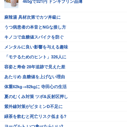
465gで321円 ドンキプリン品薄
麻辣湯 具材次第でカツ丼級に
うつ病患者の本音とNGな接し方
キノコで血糖値スパイクを防ぐ
メンタルに良い影響を与える趣味
「モテるためのヒント」326人に
容姿と寿命 28年追跡で見えた差
あたりめ 血糖値を上げない理由
体重62kg→82kgに 寺田心の生活
夏のむくみ対策 ツボ&反射区押し
紫外線対策がビタミンD不足に
緑茶を飲むと死亡リスク低まる?
ヨーグルト いつ食べたらいい?