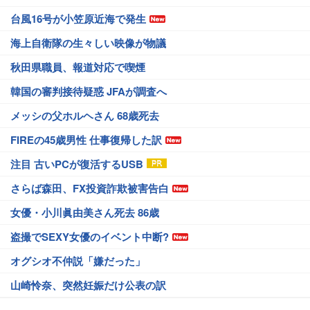
台風16号が小笠原近海で発生
海上自衛隊の生々しい映像が物議
秋田県職員、報道対応で喫煙
韓国の審判接待疑惑 JFAが調査へ
メッシの父ホルヘさん 68歳死去
FIREの45歳男性 仕事復帰した訳
注目 古いPCが復活するUSB
さらば森田、FX投資詐欺被害告白
女優・小川眞由美さん死去 86歳
盗撮でSEXY女優のイベント中断?
オグシオ不仲説「嫌だった」
山崎怜奈、突然妊娠だけ公表の訳