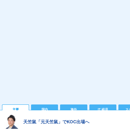
主要
国内
海外
IT 経済
ス
天竺鼠「元天竺鼠」でKOC出場へ